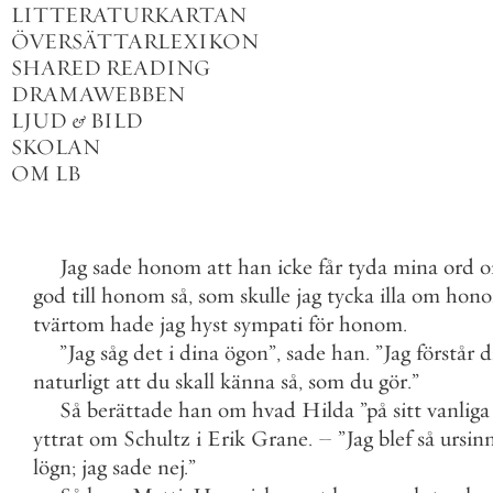
LITTERATURKARTAN
ÖVERSÄTTARLEXIKON
SHARED READING
DRAMAWEBBEN
LJUD
&
BILD
SKOLAN
OM LB
Jag
sade
honom
att
han
icke
får
tyda
mina
ord
god
till
honom
så
,
som
skulle
jag
tycka
illa
om
hon
tvärtom
hade
jag
hyst
sympati
för
honom
.
”
Jag
såg
det
i
dina
ögon
”
,
sade
han
.
”
Jag
förstår
d
naturligt
att
du
skall
känna
så
,
som
du
gör
.
”
Så
berättade
han
om
hvad
Hilda
”
på
sitt
vanliga
yttrat
om
Schultz
i
Erik
Grane
.
–
”
Jag
blef
så
ursin
lögn
;
jag
sade
nej
.
”