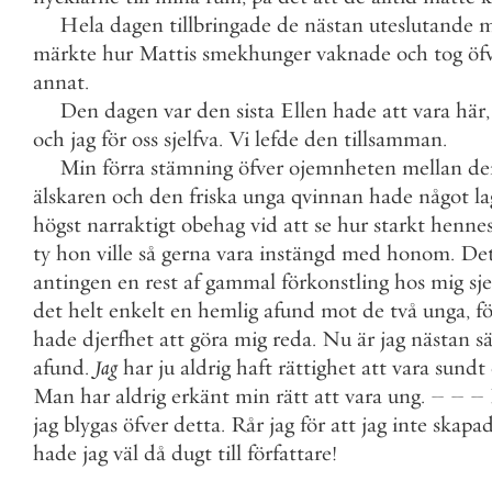
Hela
dagen
tillbringade
de
nästan
uteslutande
m
märkte
hur
Mattis
smekhunger
vaknade
och
tog
öf
annat
.
Den
dagen
var
den
sista
Ellen
hade
att
vara
här
,
och
jag
för
oss
sjelfva
.
Vi
lefde
den
tillsamman
.
Min
förra
stämning
öfver
ojemnheten
mellan
de
älskaren
och
den
friska
unga
qvinnan
hade
något
la
högst
narraktigt
obehag
vid
att
se
hur
starkt
henne
ty
hon
ville
så
gerna
vara
instängd
med
honom
.
Det
antingen
en
rest
af
gammal
förkonstling
hos
mig
sje
det
helt
enkelt
en
hemlig
afund
mot
de
två
unga
,
f
hade
djerfhet
att
göra
mig
reda
.
Nu
är
jag
nästan
s
afund
.
Jag
har
ju
aldrig
haft
rättighet
att
vara
sundt
Man
har
aldrig
erkänt
min
rätt
att
vara
ung
.
–
–
–
jag
blygas
öfver
detta
.
Rår
jag
för
att
jag
inte
skapad
hade
jag
väl
då
dugt
till
författare
!