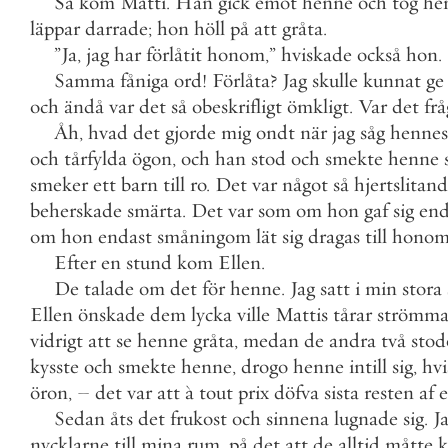
Så
kom
Matti
.
Han
gick
emot
henne
och
tog
he
läppar
darrade
;
hon
höll
på
att
gråta
.
”
Ja
,
jag
har
förlåtit
honom
,
”
hviskade
också
hon
.
Samma
fåniga
ord
!
Förlåta
?
Jag
skulle
kunnat
ge
och
ändå
var
det
så
obeskrifligt
ömkligt
.
Var
det
frå
Åh
,
hvad
det
gjorde
mig
ondt
när
jag
såg
hennes
och
tårfylda
ögon
,
och
han
stod
och
smekte
henne
smeker
ett
barn
till
ro
.
Det
var
något
så
hjertslitan
beherskade
smärta
.
Det
var
som
om
hon
gaf
sig
end
om
hon
endast
småningom
lät
sig
dragas
till
hono
Efter
en
stund
kom
Ellen
.
De
talade
om
det
för
henne
.
Jag
satt
i
min
stora
Ellen
önskade
dem
lycka
ville
Mattis
tårar
strömm
vidrigt
att
se
henne
gråta
,
medan
de
andra
två
stod
kysste
och
smekte
henne
,
drogo
henne
intill
sig
,
hv
öron
,
–
det
var
att
à
tout
prix
döfva
sista
resten
af
e
Sedan
åts
det
frukost
och
sinnena
lugnade
sig
.
J
nycklarne
till
mina
rum
,
på
det
att
de
alltid
måtte