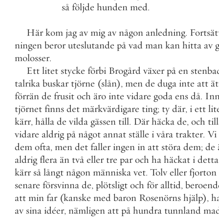
så
följde
hunden
med
.
Här
kom
jag
av
mig
av
någon
anledning
.
Fortsät
ningen
beror
uteslutande
på
vad
man
kan
hitta
av
molosser
.
Ett
litet
stycke
förbi
Brogård
växer
på
en
stenba
talrika
buskar
tjörne
(
slån
)
,
men
de
duga
inte
att
ät
förrän
de
frusit
och
äro
inte
vidare
goda
ens
då
.
Inn
tjörnet
finns
det
märkvärdigare
ting
;
ty
där
,
i
ett
lit
kärr
,
hålla
de
vilda
gässen
till
.
Där
häcka
de
,
och
til
vidare
aldrig
på
något
annat
ställe
i
våra
trakter
.
Vi
dem
ofta
,
men
det
faller
ingen
in
att
störa
dem
;
de
aldrig
flera
än
två
eller
tre
par
och
ha
häckat
i
detta
kärr
så
långt
någon
människa
vet
.
Tolv
eller
fjorton
senare
försvinna
de
,
plötsligt
och
för
alltid
,
beroend
att
min
far
(
kanske
med
baron
Rosenörns
hjälp
)
,
h
av
sina
idéer
,
nämligen
att
på
hundra
tunnland
ma