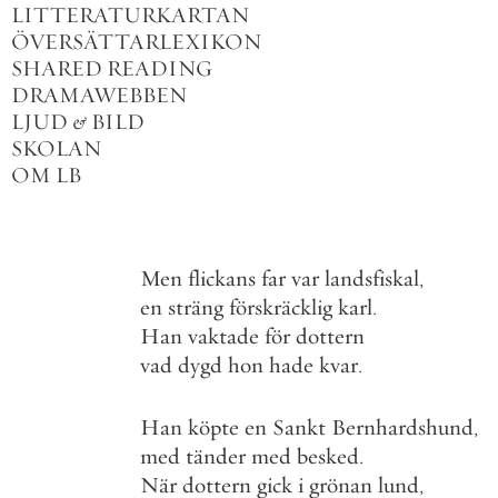
LITTERATURKARTAN
ÖVERSÄTTARLEXIKON
SHARED READING
DRAMAWEBBEN
LJUD
&
BILD
SKOLAN
OM LB
Men
flickans
far
var
landsfiskal
,
en
sträng
förskräcklig
karl
.
Han
vaktade
för
dottern
vad
dygd
hon
hade
kvar
.
Han
köpte
en
Sankt
Bernhardshund
,
med
tänder
med
besked
.
När
dottern
gick
i
grönan
lund
,