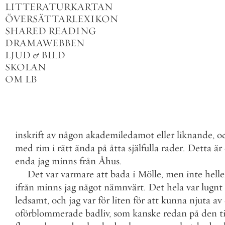
LITTERATURKARTAN
ÖVERSÄTTARLEXIKON
SHARED READING
DRAMAWEBBEN
LJUD
&
BILD
SKOLAN
OM LB
inskrift
av
någon
akademiledamot
eller
liknande
,
o
med
rim
i
rätt
ända
på
åtta
själfulla
rader
.
Detta
är
enda
jag
minns
från
Åhus
.
Det
var
varmare
att
bada
i
Mölle
,
men
inte
helle
ifrån
minns
jag
något
nämnvärt
.
Det
hela
var
lugnt
ledsamt
,
och
jag
var
för
liten
för
att
kunna
njuta
av
oförblommerade
badliv
,
som
kanske
redan
på
den
t