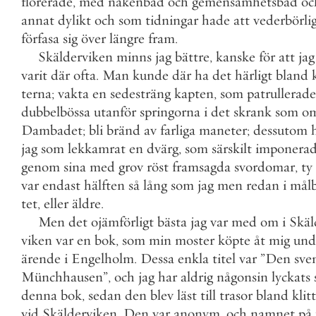
florerade
,
med
nakenbad
och
gemensamhetsbad
oc
annat
dylikt
och
som
tidningar
hade
att
vederbörli
förfasa
sig
över
längre
fram
.
Skälderviken
minns
jag
bättre
,
kanske
för
att
jag
varit
där
ofta
.
Man
kunde
där
ha
det
härligt
bland
terna
;
vakta
en
sedesträng
kapten
,
som
patrullerade
dubbelbössa
utanför
springorna
i
det
skrank
som
o
Dambadet
;
bli
bränd
av
farliga
maneter
;
dessutom
jag
som
lekkamrat
en
dvärg
,
som
särskilt
imponera
genom
sina
med
grov
röst
framsagda
svordomar
,
ty
var
endast
hälften
så
lång
som
jag
men
redan
i
målb
tet
,
eller
äldre
.
Men
det
ojämförligt
bästa
jag
var
med
om
i
Skäl
viken
var
en
bok
,
som
min
moster
köpte
åt
mig
und
ärende
i
Engelholm
.
Dessa
enkla
titel
var
”
Den
sve
Münchhausen
”
,
och
jag
har
aldrig
någonsin
lyckats
denna
bok
,
sedan
den
blev
läst
till
trasor
bland
klit
vid
Skälderviken
.
Den
var
anonym
,
och
namnet
på