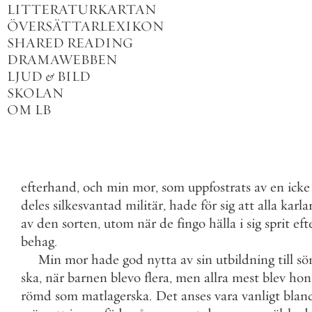
LITTERATURKARTAN
ÖVERSÄTTARLEXIKON
SHARED READING
DRAMAWEBBEN
LJUD
&
BILD
SKOLAN
OM LB
efterhand
,
och
min
mor
,
som
uppfostrats
av
en
icke
deles
silkesvantad
militär
,
hade
för
sig
att
alla
karla
av
den
sorten
,
utom
när
de
fingo
hälla
i
sig
sprit
eft
behag
.
Min
mor
hade
god
nytta
av
sin
utbildning
till
sö
ska
,
när
barnen
blevo
flera
,
men
allra
mest
blev
hon
römd
som
matlagerska
.
Det
anses
vara
vanligt
blan