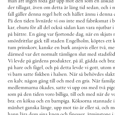
män
att
ingen
föda
går
upp
mot
den
som
en
älskad
der
tillagat
,
även
om
detta
är
lång
tid
sedan
,
och
i
m
fall
gäller
denna
regel
helt
och
hållet
ännu
i
denna
På
den
tiden
livnärde
vi
oss
inte
med
fabriksmat
i
b
kar
,
ehuru
för
all
del
också
sådan
kan
vara
njutbar
i
på
bättre
.
En
gång
var
fjortonde
dag
,
när
en
skjuts
smördrittlar
gick
till
staden
Engelholm
,
köptes
ett
tum
prinskorv
,
kanske
en
burk
ansjovis
eller
två
,
me
därmed
var
det
normalt
tämligen
slut
med
stadsfö
Vi
levde
på
gårdens
produkter
,
på
ål
,
gädda
och
bra
på
hare
och
fågel
,
och
på
detta
levde
vi
gott
,
utom
n
vi
barn
satte
fiskben
i
halsen
.
När
så
behövdes
slak
en
kalv
,
någon
gång
till
och
med
en
gris
.
När
familj
medlemmarna
ökades
,
satte
vi
upp
oss
med
två
pig
som
på
den
tiden
voro
billiga
,
till
och
med
när
de
v
bra
:
en
köksa
och
en
barnpiga
.
Köksorna
stannade
i
mänhet
ganska
länge
,
upp
mot
tio
år
eller
så
,
och
m
hann
lära
dem
sina
knep
och
finesser
,
åtminstone
i