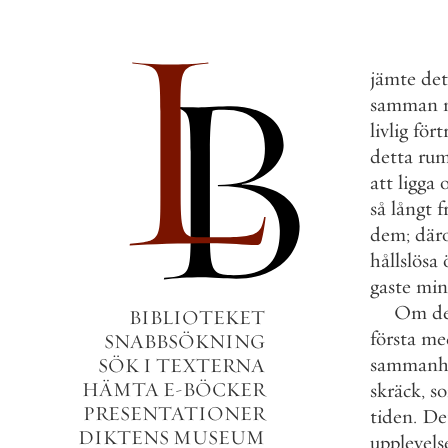
jämte
det
samman
livlig
fört
detta
ru
att
ligga
så
långt
f
dem
;
där
hållslösa
gaste
min
Om
d
BIBLIOTEKET
första
me
SNABBSÖKNING
sammanh
SÖK I TEXTERNA
HÄMTA E-BÖCKER
skräck
,
s
PRESENTATIONER
tiden
.
De
DIKTENS MUSEUM
upplevels