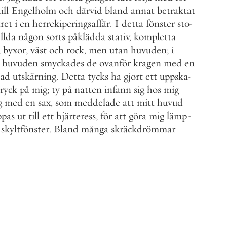
till
Engelholm
och
därvid
bland
annat
betraktat
tret
i
en
herrekiperingsaffär
.
I
detta
fönster
sto
-
llda
någon
sorts
påklädda
stativ
,
kompletta
,
byxor
,
väst
och
rock
,
men
utan
huvuden
;
i
huvuden
smyckades
de
ovanför
kragen
med
en
mad
utskärning
.
Detta
tycks
ha
gjort
ett
uppska
-
tryck
på
mig
;
ty
på
natten
infann
sig
hos
mig
g
med
en
sax
,
som
meddelade
att
mitt
huvud
ppas
ut
till
ett
hjärteress
,
för
att
göra
mig
lämp
-
skyltfönster
.
Bland
många
skräckdrömmar