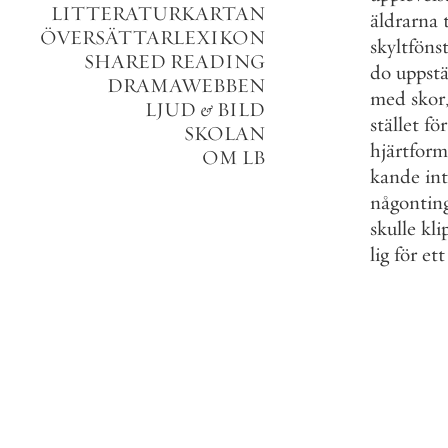
LITTERATURKARTAN
äldrarna
ÖVERSÄTTARLEXIKON
skyltföns
SHARED READING
do
uppstä
DRAMAWEBBEN
med
skor
LJUD
&
BILD
stället
för
SKOLAN
hjärtfor
OM LB
kande
in
någontin
skulle
kli
lig
för
ett