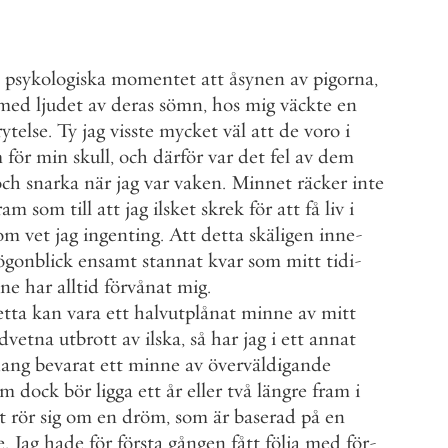
psykologiska
momentet
att
åsynen
av
pigorna
,
med
ljudet
av
deras
sömn
,
hos
mig
väckte
en
rytelse
.
Ty
jag
visste
mycket
väl
att
de
voro
i
m
för
min
skull
,
och
därför
var
det
fel
av
dem
och
snarka
när
jag
var
vaken
.
Minnet
räcker
inte
ram
som
till
att
jag
ilsket
skrek
för
att
få
liv
i
om
vet
jag
ingenting
.
Att
detta
skäligen
inne
-
ögonblick
ensamt
stannat
kvar
som
mitt
tidi
-
ne
har
alltid
förvånat
mig
.
etta
kan
vara
ett
halvutplånat
minne
av
mitt
dvetna
utbrott
av
ilska
,
så
har
jag
i
ett
annat
ang
bevarat
ett
minne
av
överväldigande
om
dock
bör
ligga
ett
år
eller
två
längre
fram
i
t
rör
sig
om
en
dröm
,
som
är
baserad
på
en
e
.
Jag
hade
för
första
gången
fått
följa
med
för
-