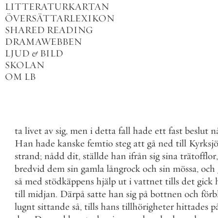
LITTERATURKARTAN
ÖVERSÄTTARLEXIKON
SHARED READING
DRAMAWEBBEN
LJUD
&
BILD
SKOLAN
OM LB
ta
livet
av
sig
,
men
i
detta
fall
hade
ett
fast
beslut
n
Han
hade
kanske
femtio
steg
att
gå
ned
till
Kyrksj
strand
;
nådd
dit
,
ställde
han
ifrån
sig
sina
trätofflor
,
bredvid
dem
sin
gamla
långrock
och
sin
mössa
,
och
så
med
stödkäppens
hjälp
ut
i
vattnet
tills
det
gick
till
midjan
.
Därpå
satte
han
sig
på
bottnen
och
förb
lugnt
sittande
så
,
tills
hans
tillhörigheter
hittades
p