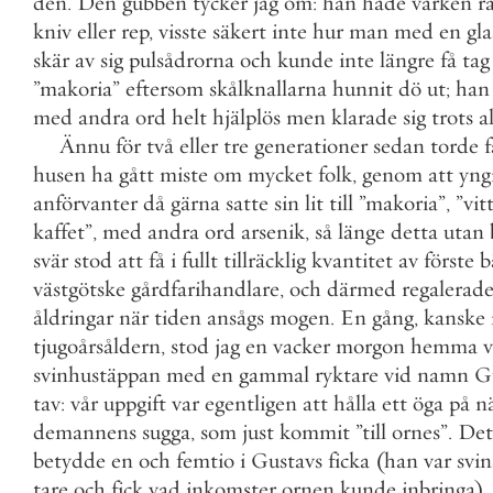
den
.
Den
gubben
tycker
jag
om
:
han
hade
varken
r
kniv
eller
rep
,
visste
säkert
inte
hur
man
med
en
gla
skär
av
sig
pulsådrorna
och
kunde
inte
längre
få
tag
”
makoria
”
eftersom
skålknallarna
hunnit
dö
ut
;
han
med
andra
ord
helt
hjälplös
men
klarade
sig
trots
al
Ännu
för
två
eller
tre
generationer
sedan
torde
f
husen
ha
gått
miste
om
mycket
folk
,
genom
att
yng
anförvanter
då
gärna
satte
sin
lit
till
”
makoria
”
,
”
vit
kaffet
”
,
med
andra
ord
arsenik
,
så
länge
detta
utan
svär
stod
att
få
i
fullt
tillräcklig
kvantitet
av
förste
b
västgötske
gårdfarihandlare
,
och
därmed
regalerad
åldringar
när
tiden
ansågs
mogen
.
En
gång
,
kanske
tjugoårsåldern
,
stod
jag
en
vacker
morgon
hemma
v
svinhustäppan
med
en
gammal
ryktare
vid
namn
G
tav
:
vår
uppgift
var
egentligen
att
hålla
ett
öga
på
n
demannens
sugga
,
som
just
kommit
”
till
ornes
”
.
Det
betydde
en
och
femtio
i
Gustavs
ficka
(
han
var
svi
tare
och
fick
vad
inkomster
ornen
kunde
inbringa
)
,