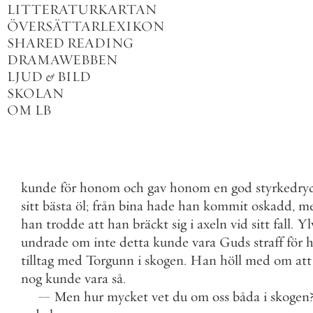
LITTERATURKARTAN
ÖVERSÄTTARLEXIKON
SHARED READING
DRAMAWEBBEN
LJUD
&
BILD
SKOLAN
OM LB
kunde
för
honom
och
gav
honom
en
god
styrkedry
sitt
bästa
öl
;
från
bina
hade
han
kommit
oskadd
,
m
han
trodde
att
han
bräckt
sig
i
axeln
vid
sitt
fall
.
Yl
undrade
om
inte
detta
kunde
vara
Guds
straff
för
h
tilltag
med
Torgunn
i
skogen
.
Han
höll
med
om
att
nog
kunde
vara
så
.
—
Men
hur
mycket
vet
du
om
oss
båda
i
skogen