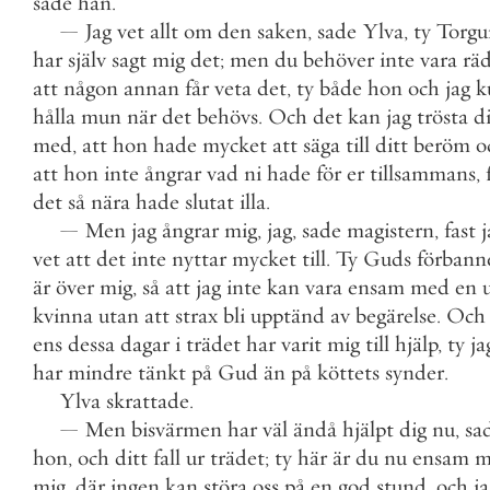
sade
han
.
—
Jag
vet
allt
om
den
saken
,
sade
Ylva
,
ty
Torg
har
själv
sagt
mig
det
;
men
du
behöver
inte
vara
rä
att
någon
annan
får
veta
det
,
ty
både
hon
och
jag
k
hålla
mun
när
det
behövs
.
Och
det
kan
jag
trösta
d
med
,
att
hon
hade
mycket
att
säga
till
ditt
beröm
o
att
hon
inte
ångrar
vad
ni
hade
för
er
tillsammans
,
det
så
nära
hade
slutat
illa
.
—
Men
jag
ångrar
mig
,
jag
,
sade
magistern
,
fast
j
vet
att
det
inte
nyttar
mycket
till
.
Ty
Guds
förbann
är
över
mig
,
så
att
jag
inte
kan
vara
ensam
med
en
kvinna
utan
att
strax
bli
upptänd
av
begärelse
.
Och
ens
dessa
dagar
i
trädet
har
varit
mig
till
hjälp
,
ty
ja
har
mindre
tänkt
på
Gud
än
på
köttets
synder
.
Ylva
skrattade
.
—
Men
bisvärmen
har
väl
ändå
hjälpt
dig
nu
,
sa
hon
,
och
ditt
fall
ur
trädet
;
ty
här
är
du
nu
ensam
m
mig
,
där
ingen
kan
störa
oss
på
en
god
stund
,
och
j