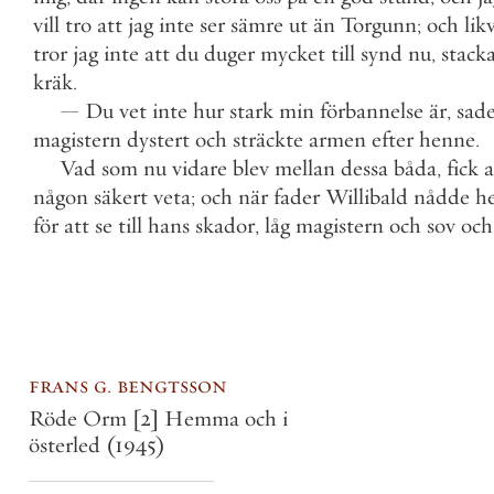
vill
tro
att
jag
inte
ser
sämre
ut
än
Torgunn
;
och
lik
tror
jag
inte
att
du
duger
mycket
till
synd
nu
,
stacka
kräk
.
—
Du
vet
inte
hur
stark
min
förbannelse
är
,
sad
magistern
dystert
och
sträckte
armen
efter
henne
.
Vad
som
nu
vidare
blev
mellan
dessa
båda
,
fick
a
någon
säkert
veta
;
och
när
fader
Willibald
nådde
h
för
att
se
till
hans
skador
,
låg
magistern
och
sov
och
frans g. bengtsson
Röde Orm [2] Hemma och i
österled
(1945)