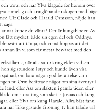
och
trots
;
och
när
Ylva
klagade
för
honom
över
tyva
sinnelag
och
kringlöpande
i
skogen
med
båge
med
Ulf
Glade
och
Harald
Ormsson
,
nöjde
han
tt
säga
:
d
annat
kunde
du
vänta
?
Det
är
kungablodet
.
Av
on
fått
mycket
,
både
sin
egen
del
och
Oddnys
.
blir
svårt
att
tämja
,
och
vi
må
hoppas
att
det
n
annan
än
vi
som
får
mesta
besväret
med
den
terkvällarna
,
när
alla
sutto
kring
elden
vid
sin
hon
sig
stundom
i
styr
och
kunde
även
visa
n
spånad
,
om
bara
någon
god
berättelse
var
i
ingen
nu
Orm
berättade
något
om
sina
äventyr
i
de
land
,
eller
Åsa
om
släkten
i
gamla
tider
,
eller
libald
om
stora
ting
som
skett
i
Josuas
och
kung
agar
,
eller
Ylva
om
kung
Harald
.
Allra
bäst
fann
ara
när
Toke
gästade
Gröning
,
ty
han
talade
väl