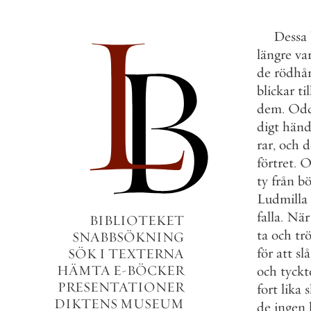
Dessa
längre
va
de
rödhår
blickar
til
dem
.
Od
digt
händ
rar
,
och
d
förtret
.
ty
från
bö
Ludmilla
falla
.
När
BIBLIOTEKET
ta
och
tr
SNABBSÖKNING
för
att
slå
SÖK I TEXTERNA
HÄMTA E-BÖCKER
och
tyckt
PRESENTATIONER
fort
lika
s
DIKTENS MUSEUM
de
ingen