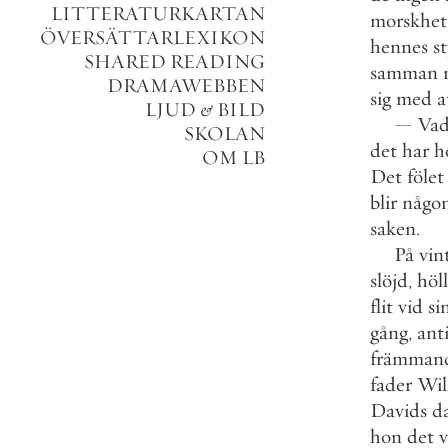
LITTERATURKARTAN
morskhet
ÖVERSÄTTARLEXIKON
hennes
s
SHARED READING
samman
DRAMAWEBBEN
sig
med
a
LJUD
&
BILD
—
Va
SKOLAN
det
har
h
OM LB
Det
fölet
blir
någo
saken
.
På
vin
slöjd
,
höll
flit
vid
si
gång
,
ant
främman
fader
Wil
Davids
d
hon
det
v