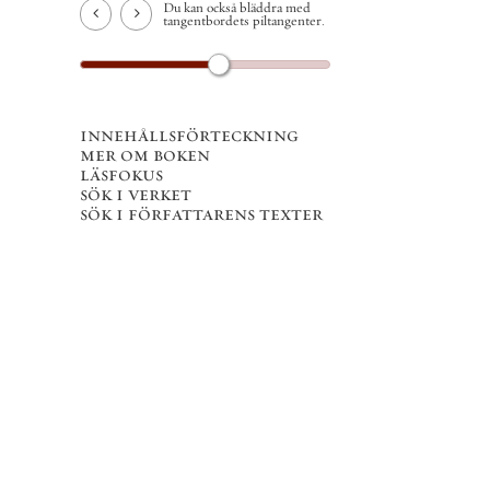
Du kan också bläddra med
tangentbordets piltangenter.
innehållsförteckning
mer om boken
läsfokus
sök i verket
sök i författarens texter