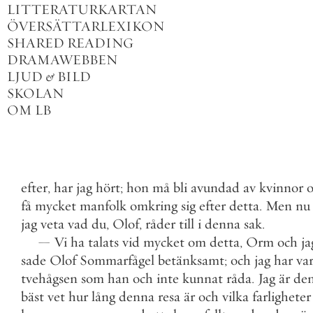
LITTERATURKARTAN
ÖVERSÄTTARLEXIKON
SHARED READING
DRAMAWEBBEN
LJUD
&
BILD
SKOLAN
OM LB
efter
,
har
jag
hört
;
hon
må
bli
avundad
av
kvinnor
få
mycket
manfolk
omkring
sig
efter
detta
.
Men
nu
jag
veta
vad
du
,
Olof
,
råder
till
i
denna
sak
.
—
Vi
ha
talats
vid
mycket
om
detta
,
Orm
och
ja
sade
Olof
Sommarfågel
betänksamt
;
och
jag
har
var
tvehågsen
som
han
och
inte
kunnat
råda
.
Jag
är
de
bäst
vet
hur
lång
denna
resa
är
och
vilka
farligheter