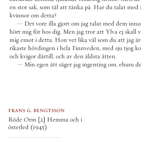
en
stor
sak
,
som
tål
att
tänka
på
.
Har
du
talat
med
kvinnor
om
detta
?
—
Det
vore
illa
gjort
om
jag
talat
med
dem
inna
hört
mig
för
hos
dig
.
Men
jag
tror
att
Ylva
ej
skall
v
mig
emot
i
detta
.
Hon
vet
lika
väl
som
du
att
jag
är
rikaste
hövdingen
i
hela
Finnveden
,
med
sju
tjog
ko
och
kvigor
därtill
,
och
av
den
äldsta
ätten
.
—
Min
egen
ätt
säger
jag
ingenting
om
,
ehuru
de
frans g. bengtsson
Röde Orm [2] Hemma och i
österled
(1945)