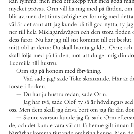
kan
rymma
;
men
med
ett
skepp
fyllt
med
goda
mä
mycket
prövas
.
Orm
vill
ha
mig
med
på
färden
,
om
blir
av
,
men
det
finns
svårigheter
för
mig
med
detta
väl
är
det
sant
att
jag
kunde
bli
till
god
nytta
,
ty
jag
ner
till
hela
Miklagårdsvägen
och
den
stora
floden
dess
faror
.
Nu
har
jag
till
sist
kommit
till
ett
beslut
,
mitt
råd
är
detta
:
Du
skall
hämta
guldet
,
Orm
;
och
skall
följa
med
på
färden
,
mot
att
du
ger
mig
din
do
Ludmilla
till
hustru
.
Orm
såg
på
honom
med
förvåning
.
—
Vad
sade
jag
?
sade
Toke
skrattande
.
Här
är
d
förste
i
flocken
.
—
Du
har
ju
hustru
redan
,
sade
Orm
.
—
Jag
har
två
,
sade
Olof
,
ty
så
är
hövdingars
sed
oss
.
Men
dem
skall
jag
driva
bort
om
jag
får
din
dot
—
Sämre
svärson
kunde
jag
få
,
sade
Orm
efters
de
,
och
det
kunde
vara
väl
att
få
henne
gift
innan
f
bärsärkar
komma
tjutande
omkring
henne
.
Men
de