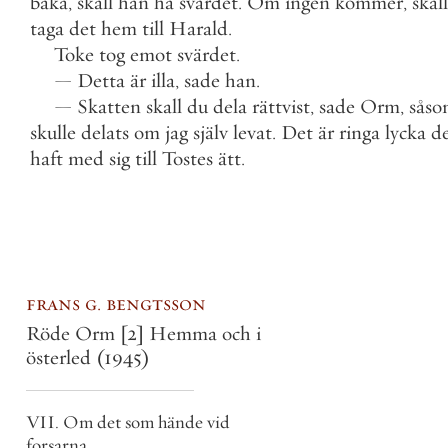
baka
,
skall
han
ha
svärdet
.
Om
ingen
kommer
,
skall
taga
det
hem
till
Harald
.
Toke
tog
emot
svärdet
.
—
Detta
är
illa
,
sade
han
.
—
Skatten
skall
du
dela
rättvist
,
sade
Orm
,
sås
skulle
delats
om
jag
själv
levat
.
Det
är
ringa
lycka
d
haft
med
sig
till
Tostes
ätt
.
frans g. bengtsson
Röde Orm [2] Hemma och i
österled
(1945)
VII. Om det som hände vid
forsarna