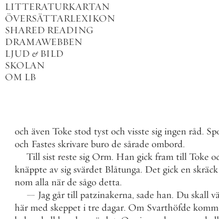
LITTERATURKARTAN
ÖVERSÄTTARLEXIKON
SHARED READING
DRAMAWEBBEN
LJUD
&
BILD
SKOLAN
OM LB
och
även
Toke
stod
tyst
och
visste
sig
ingen
råd
.
Sp
och
Fastes
skrivare
buro
de
sårade
ombord
.
Till
sist
reste
sig
Orm
.
Han
gick
fram
till
Toke
o
knäppte
av
sig
svärdet
Blåtunga
.
Det
gick
en
skräck
nom
alla
när
de
sågo
detta
.
—
Jag
går
till
patzinakerna
,
sade
han
.
Du
skall
v
här
med
skeppet
i
tre
dagar
.
Om
Svarthöfde
komm