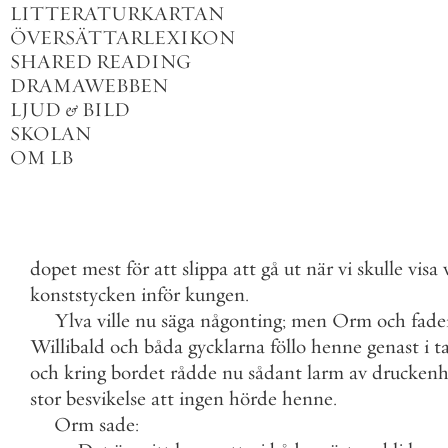
LITTERATURKARTAN
ÖVERSÄTTARLEXIKON
SHARED READING
DRAMAWEBBEN
LJUD
&
BILD
SKOLAN
OM LB
dopet
mest
för
att
slippa
att
gå
ut
när
vi
skulle
visa
konststycken
inför
kungen
.
Ylva
ville
nu
säga
någonting
;
men
Orm
och
fade
Willibald
och
båda
gycklarna
föllo
henne
genast
i
t
och
kring
bordet
rådde
nu
sådant
larm
av
druckenh
stor
besvikelse
att
ingen
hörde
henne
.
Orm
sade
: