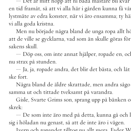
—
Det
är
mitt
hopp
att
ni
båda
mästare
bli
kvar
en
tid
framåt
,
så
att
vi
alla
här
i
gården
kunna
få
vå
lystmäte
av
edra
konster
,
när
vi
äro
ensamma
;
ty
hä
vi
alla
goda
kristna
.
Men
nu
började
några
bland
de
unga
ropa
allt
h
att
de
ville
se
gycklarna
,
vad
som
än
skulle
göras
för
sakens
skull
.
—
Döp
oss
,
om
inte
annat
hjälper
,
ropade
en
,
oc
nu
strax
på
stunden
.
—
Ja
,
ja
,
ropade
andra
,
det
blir
det
bästa
,
och
låt
ske
fort
.
Några
bland
de
äldre
skrattade
,
men
andra
sågo
samma
ut
och
tittade
tveksamt
på
varandra
.
Gisle
,
Svarte
Grims
son
,
sprang
upp
på
bänken
o
skrek
:
—
De
som
inte
äro
med
på
detta
,
kunna
gå
och
sig
i
höladan
nu
genast
,
så
att
de
inte
äro
i
vägen
.
Ivern
och
ropandet
tilltog
nu
allt
mera
.
Fader
Wi