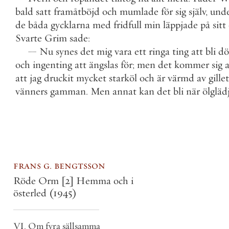
bald
satt
framåtböjd
och
mumlade
för
sig
själv
,
und
de
båda
gycklarna
med
fridfull
min
läppjade
på
sitt
Svarte
Grim
sade
:
—
Nu
synes
det
mig
vara
ett
ringa
ting
att
bli
dö
och
ingenting
att
ängslas
för
;
men
det
kommer
sig
att
jag
druckit
mycket
starköl
och
är
värmd
av
gillet
vänners
gamman
.
Men
annat
kan
det
bli
när
ölgläd
frans g. bengtsson
Röde Orm [2] Hemma och i
österled
(1945)
VI. Om fyra sällsamma