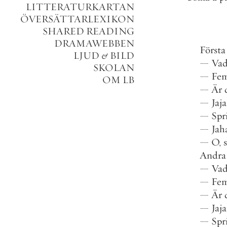
LITTERATURKARTAN
ÖVERSÄTTARLEXIKON
SHARED READING
DRAMAWEBBEN
Första
LJUD
&
BILD
—
Va
SKOLAN
—
Fe
OM LB
—
Är
—
Jaj
—
Spr
—
Jah
—
O
,
Andra
—
Va
—
Fe
—
Är
—
Jaj
—
Spr