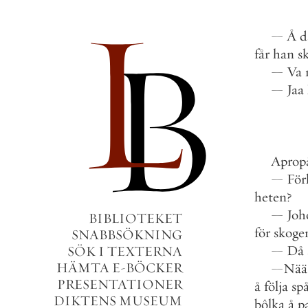
—
Å
d
får
han
s
—
Va
—
Jaa
Aprop
—
För
heten
?
—
Joh
BIBLIOTEKET
för
skoge
SNABBSÖKNING
—
Då
SÖK I TEXTERNA
HÄMTA E-BÖCKER
—
Nää
PRESENTATIONER
å
följa
sp
DIKTENS MUSEUM
bôlka
å
p