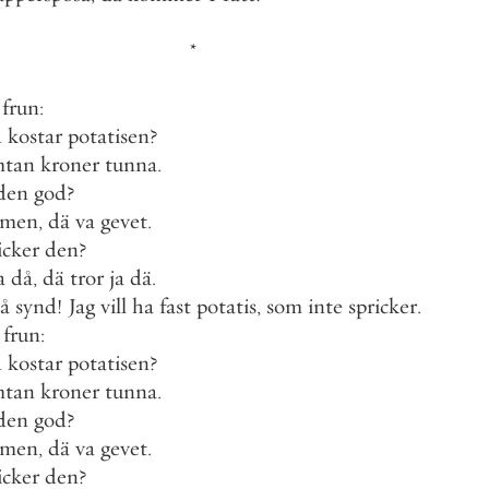
*
frun
:
d
kostar
potatisen
?
mtan
kroner
tunna
.
den
god
?
amen
,
dä
va
gevet
.
icker
den
?
a
då
,
dä
tror
ja
dä
.
så
synd
!
Jag
vill
ha
fast
potatis
,
som
inte
spricker
.
frun
:
d
kostar
potatisen
?
mtan
kroner
tunna
.
den
god
?
amen
,
dä
va
gevet
.
icker
den
?