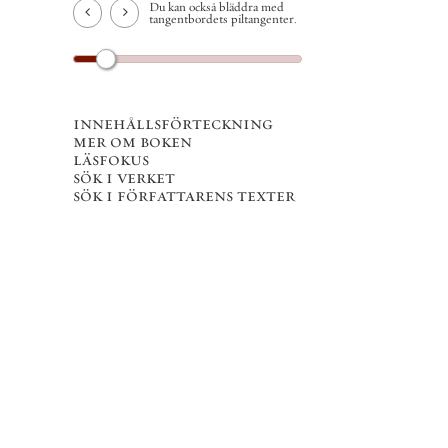
Du kan också bläddra med
tangentbordets piltangenter.
innehållsförteckning
mer om boken
läsfokus
sök i verket
sök i författarens texter