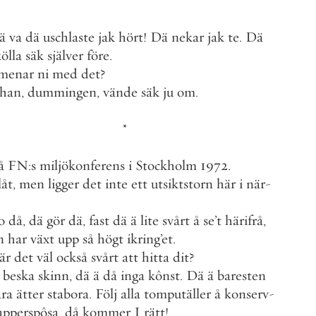
ä
va
dä
uschlaste
jak
hört
!
Dä
nekar
jak
te
.
Dä
kölla
säk
själver
före
.
menar
ni
med
det
?
han
,
dummingen
,
vände
säk
ju
om
.
*
å
FN
:
s
miljökonferens
i
Stockholm
1972
.
låt
,
men
ligger
det
inte
ett
utsiktstorn
här
i
när
-
o
då
,
dä
gör
dä
,
fast
dä
ä
lite
svårt
å
se
’
t
härifrå
,
n
har
växt
upp
så
högt
ikring
’
et
.
är
det
väl
också
svårt
att
hitta
dit
?
beska
skinn
,
dä
ä
då
inga
kônst
.
Dä
ä
baresten
åra
ätter
stabora
.
Följ
alla
tomputäller
å
konserv
-
apperspôsa
,
då
kommer
I
rätt
!