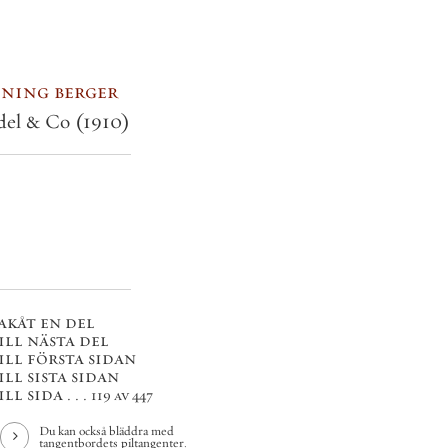
ning berger
del & Co
(1910)
akåt en del
ill nästa del
ill första sidan
ill sista sidan
ll sida . . .
119 av 447
Du kan också bläddra med
tangentbordets piltangenter.