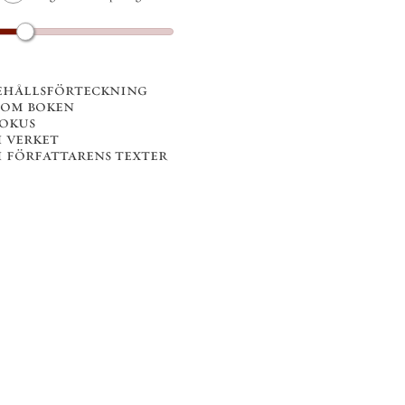
ehållsförteckning
 om boken
fokus
i verket
i författarens texter