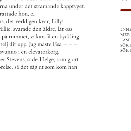
rna
under
det
stramande
kapptyget
.
rattade
hon
,
o
.
.
.
ns
,
det
verkligen
kvar
,
Lilly
!
illie
,
svarade
den
äldre
,
låt
oss
inn
mer
p
på
rummet
,
vi
kan
få
en
kyckling
läs
telj
dit
upp
.
Jag
måste
läsa
–
–
–
sök 
sök 
rsvunno
i
en
elevatorkorg
.
er
Stevens
,
sade
Helge
,
som
gjort
relse
,
så
det
såg
ut
som
kom
han