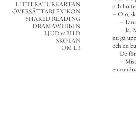
LITTERATURKARTAN
och
höfte
ÖVERSÄTTARLEXIKON
–
O
,
o
,
sk
SHARED READING
–
Fan
DRAMAWEBBEN
–
Ja
,
M
LJUD
&
BILD
nu
gå
up
SKOLAN
och
en
bu
OM LB
De
fö
–
Mist
en
rundrö