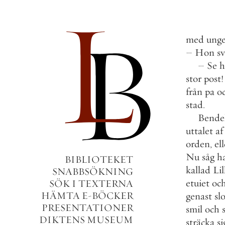
med
unge
–
Hon
s
–
Se
h
stor
post
!
från
pa
o
stad
.
Bende
uttalet
af
orden
,
ell
Nu
såg
h
BIBLIOTEKET
kallad
Lil
SNABBSÖKNING
etuiet
oc
SÖK I TEXTERNA
HÄMTA E-BÖCKER
genast
sl
PRESENTATIONER
smil
och
DIKTENS MUSEUM
sträcka
si