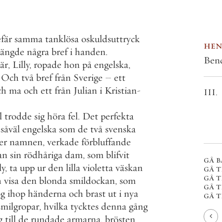
fär
samma
tanklösa
oskuldsuttryck
hen
vängde
några
bref
i
handen
.
Ben
är
,
Lilly
,
ropade
hon
på
engelska
,
Och
två
bref
från
Sverige
–
ett
ch
ma
och
ett
från
Julian
i
Kristian
-
III.
l
trodde
sig
höra
fel
.
Det
perfekta
såväl
engelska
som
de
två
svenska
er
namnen
,
verkade
förbluffande
an
sin
rödhåriga
dam
,
som
blifvit
gå b
ly
,
ta
upp
ur
den
lilla
violetta
väskan
gå t
gå t
h
visa
den
blonda
smildockan
,
som
gå t
og
ihop
händerna
och
brast
ut
i
nya
gå ti
smilgropar
,
hvilka
tycktes
denna
gång
g
till
de
rundade
armarna
,
brösten