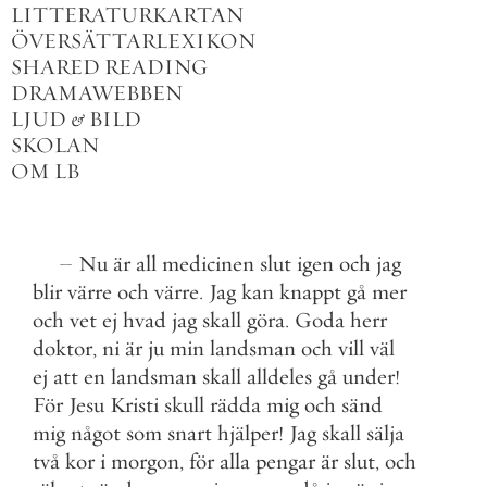
LITTERATURKARTAN
ÖVERSÄTTARLEXIKON
SHARED READING
DRAMAWEBBEN
LJUD
&
BILD
SKOLAN
OM LB
–
Nu
är
all
medicinen
slut
igen
och
jag
blir
värre
och
värre
.
Jag
kan
knappt
gå
mer
och
vet
ej
hvad
jag
skall
göra
.
Goda
herr
doktor
,
ni
är
ju
min
landsman
och
vill
väl
ej
att
en
landsman
skall
alldeles
gå
under
!
För
Jesu
Kristi
skull
rädda
mig
och
sänd
mig
något
som
snart
hjälper
!
Jag
skall
sälja
två
kor
i
morgon
,
för
alla
pengar
är
slut
,
och