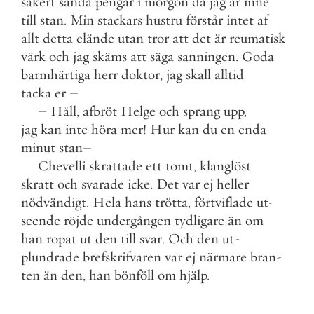
säkert
sända
pengar
i
morgon
då
jag
är
inne
till
stan
.
Min
stackars
hustru
förstår
intet
af
allt
detta
elände
utan
tror
att
det
är
reumatisk
värk
och
jag
skäms
att
säga
sanningen
.
Goda
barmhärtiga
herr
doktor
,
jag
skall
alltid
tacka
er
–
–
Håll
,
afbröt
Helge
och
sprang
upp
,
jag
kan
inte
höra
mer
!
Hur
kan
du
en
enda
minut
stan
–
Chevelli
skrattade
ett
tomt
,
klanglöst
skratt
och
svarade
icke
.
Det
var
ej
heller
nödvändigt
.
Hela
hans
trötta
,
förtviflade
ut
-
seende
röjde
undergången
tydligare
än
om
han
ropat
ut
den
till
svar
.
Och
den
ut
-
plundrade
brefskrifvaren
var
ej
närmare
bran
-
ten
än
den
,
han
bönföll
om
hjälp
.