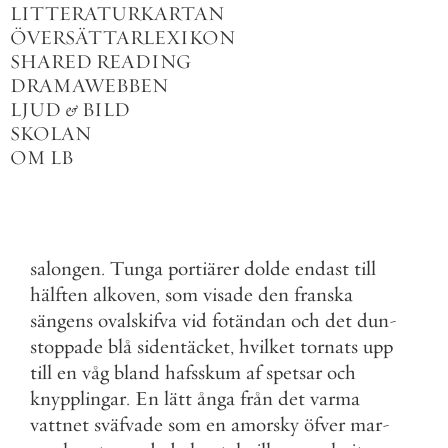
LITTERATURKARTAN
ÖVERSÄTTARLEXIKON
SHARED READING
DRAMAWEBBEN
LJUD
&
BILD
SKOLAN
OM LB
salongen
.
Tunga
portiärer
dolde
endast
till
hälften
alkoven
,
som
visade
den
franska
sängens
ovalskifva
vid
fotändan
och
det
dun
-
stoppade
blå
sidentäcket
,
hvilket
tornats
upp
till
en
våg
bland
hafsskum
af
spetsar
och
knypplingar
.
En
lätt
ånga
från
det
varma
vattnet
sväfvade
som
en
amorsky
öfver
mar
-