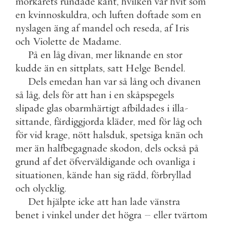
morkarets
rundade
kant
,
hvilken
var
hvit
som
en
kvinnoskuldra
,
och
luften
doftade
som
en
nyslagen
äng
af
mandel
och
reseda
,
af
Iris
och
Violette
de
Madame
.
På
en
låg
divan
,
mer
liknande
en
stor
kudde
än
en
sittplats
,
satt
Helge
Bendel
.
Dels
emedan
han
var
så
lång
och
divanen
så
låg
,
dels
för
att
han
i
en
skåpspegels
slipade
glas
obarmhärtigt
afbildades
i
illa
-
sittande
,
färdiggjorda
kläder
,
med
för
låg
och
för
vid
krage
,
nött
halsduk
,
spetsiga
knän
och
mer
än
halfbegagnade
skodon
,
dels
också
på
grund
af
det
öfverväldigande
och
ovanliga
i
situationen
,
kände
han
sig
rädd
,
förbryllad
och
olycklig
.
Det
hjälpte
icke
att
han
lade
vänstra
benet
i
vinkel
under
det
högra
–
eller
tvärtom