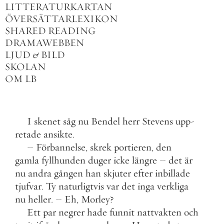
LITTERATURKARTAN
ÖVERSÄTTARLEXIKON
SHARED READING
DRAMAWEBBEN
LJUD
&
BILD
SKOLAN
OM LB
I
skenet
såg
nu
Bendel
herr
Stevens
upp
-
retade
ansikte
.
–
Förbannelse
,
skrek
portieren
,
den
gamla
fyllhunden
duger
icke
längre
–
det
är
nu
andra
gången
han
skjuter
efter
inbillade
tjufvar
.
Ty
naturligtvis
var
det
inga
verkliga
nu
heller
.
–
Eh
,
Morley
?
Ett
par
negrer
hade
funnit
nattvakten
och