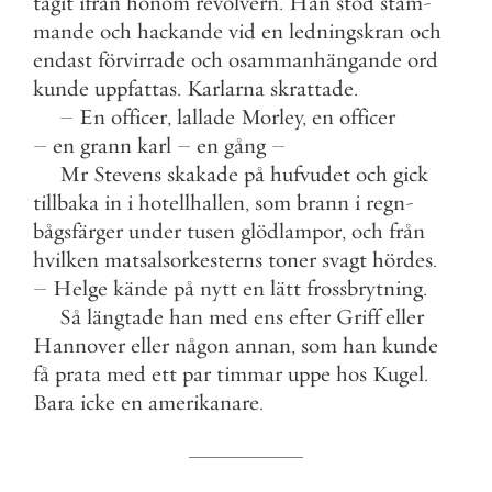
tagit
ifrån
honom
revolvern
.
Han
stod
stam
-
mande
och
hackande
vid
en
ledningskran
och
endast
förvirrade
och
osammanhängande
ord
kunde
uppfattas
.
Karlarna
skrattade
.
–
En
officer
,
lallade
Morley
,
en
officer
–
en
grann
karl
–
en
gång
–
Mr
Stevens
skakade
på
hufvudet
och
gick
tillbaka
in
i
hotellhallen
,
som
brann
i
regn
-
bågsfärger
under
tusen
glödlampor
,
och
från
hvilken
matsalsorkesterns
toner
svagt
hördes
.
–
Helge
kände
på
nytt
en
lätt
frossbrytning
.
Så
längtade
han
med
ens
efter
Griff
eller
Hannover
eller
någon
annan
,
som
han
kunde
få
prata
med
ett
par
timmar
uppe
hos
Kugel
.
Bara
icke
en
amerikanare
.