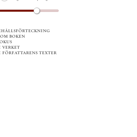
ehållsförteckning
 om boken
fokus
i verket
i författarens texter