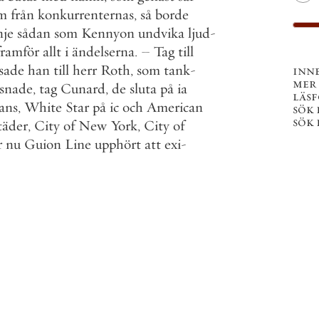
m
från
konkurrenternas
,
så
borde
nje
sådan
som
Kennyon
undvika
ljud
-
framför
allt
i
ändelserna
.
–
Tag
till
sade
han
till
herr
Roth
,
som
tank
-
inn
mer
ssnade
,
tag
Cunard
,
de
sluta
på
ia
läs
ans
,
White
Star
på
ic
och
American
sök 
sök 
täder
,
City
of
New
York
,
City
of
r
nu
Guion
Line
upphört
att
exi
-