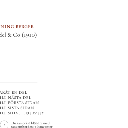
ning berger
del & Co
(1910)
akåt en del
ill nästa del
ill första sidan
ill sista sidan
ll sida . . .
314 av 447
Du kan också bläddra med
tangentbordets piltangenter.