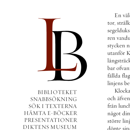
En
väl
tor
,
strål
segelduks
ren
vaxdu
stycken
n
utanför
K
långsträc
bar
ofvan
fällda
fla
linjens
b
Klock
BIBLIOTEKET
och
äfven
SNABBSÖKNING
från
lunc
SÖK I TEXTERNA
HÄMTA E-BÖCKER
något
di
PRESENTATIONER
större
lin
DIKTENS MUSEUM
döpte
sin