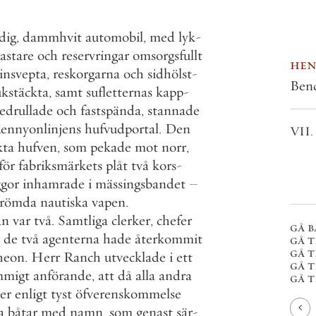
dig
,
dammhvit
automobil
,
med
lyk
-
kastare
och
reservringar
omsorgsfullt
hen
insvepta
,
reskorgarna
och
sidhölst
-
Ben
kstäckta
,
samt
sufletternas
kapp
-
edrullade
och
fastspända
,
stannade
ennyonlinjens
hufvudportal
.
Den
VII.
kta
hufven
,
som
pekade
mot
norr
,
för
fabriksmärkets
plåt
två
kors
-
ggor
inhamrade
i
mässingsbandet
–
erömda
nautiska
vapen
.
an
var
två
.
Samtliga
clerker
,
chefer
gå b
de
två
agenterna
hade
återkommit
gå t
gå t
heon
.
Herr
Ranch
utvecklade
i
ett
gå t
mmigt
anförande
,
att
då
alla
andra
gå ti
jer
enligt
tyst
öfverenskommelse
a
båtar
med
namn
,
som
genast
sär
-