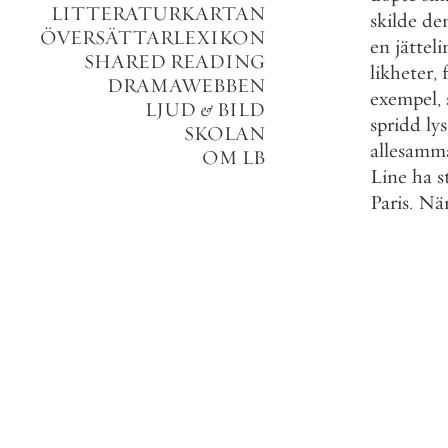
LITTERATURKARTAN
skilde
de
ÖVERSÄTTARLEXIKON
en
jätteli
SHARED READING
likheter
,
DRAMAWEBBEN
exempel
,
LJUD
&
BILD
spridd
ly
SKOLAN
allesamm
OM LB
Line
ha
s
Paris
.
Nä