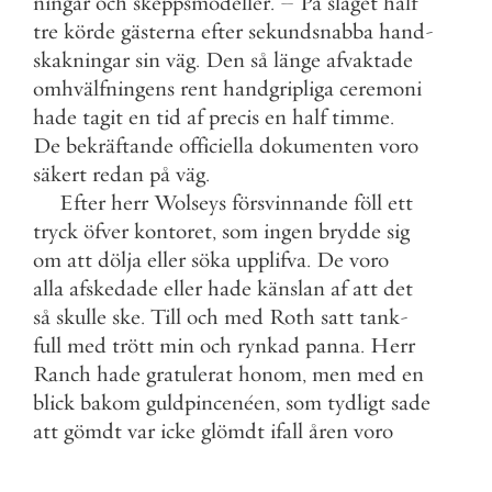
ningar
och
skeppsmodeller
.
–
På
slaget
half
tre
körde
gästerna
efter
sekundsnabba
hand
-
skakningar
sin
väg
.
Den
så
länge
afvaktade
omhvälfningens
rent
handgripliga
ceremoni
hade
tagit
en
tid
af
precis
en
half
timme
.
De
bekräftande
officiella
dokumenten
voro
säkert
redan
på
väg
.
Efter
herr
Wolseys
försvinnande
föll
ett
tryck
öfver
kontoret
,
som
ingen
brydde
sig
om
att
dölja
eller
söka
upplifva
.
De
voro
alla
afskedade
eller
hade
känslan
af
att
det
så
skulle
ske
.
Till
och
med
Roth
satt
tank
-
full
med
trött
min
och
rynkad
panna
.
Herr
Ranch
hade
gratulerat
honom
,
men
med
en
blick
bakom
guldpincenéen
,
som
tydligt
sade
att
gömdt
var
icke
glömdt
ifall
åren
voro