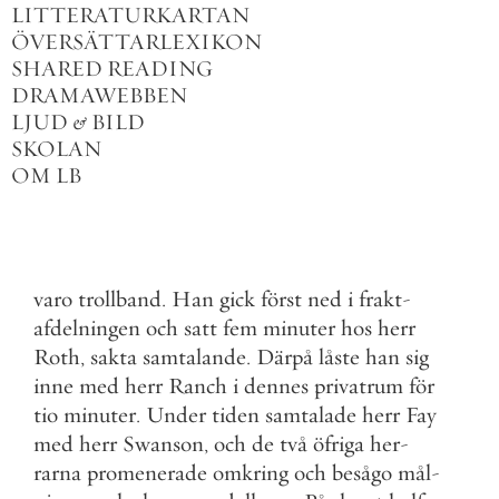
LITTERATURKARTAN
ÖVERSÄTTARLEXIKON
SHARED READING
DRAMAWEBBEN
LJUD
&
BILD
SKOLAN
OM LB
varo
trollband
.
Han
gick
först
ned
i
frakt
-
afdelningen
och
satt
fem
minuter
hos
herr
Roth
,
sakta
samtalande
.
Därpå
låste
han
sig
inne
med
herr
Ranch
i
dennes
privatrum
för
tio
minuter
.
Under
tiden
samtalade
herr
Fay
med
herr
Swanson
,
och
de
två
öfriga
her
-
rarna
promenerade
omkring
och
besågo
mål
-