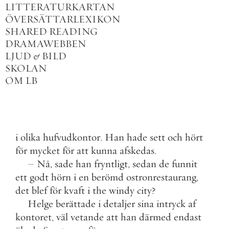
LITTERATURKARTAN
ÖVERSÄTTARLEXIKON
SHARED READING
DRAMAWEBBEN
LJUD
&
BILD
SKOLAN
OM LB
i
olika
hufvudkontor
.
Han
hade
sett
och
hört
för
mycket
för
att
kunna
afskedas
.
–
Nå
,
sade
han
fryntligt
,
sedan
de
funnit
ett
godt
hörn
i
en
berömd
ostronrestaurang
,
det
blef
för
kvaft
i
the
windy
city
?
Helge
berättade
i
detaljer
sina
intryck
af
kontoret
,
väl
vetande
att
han
därmed
endast