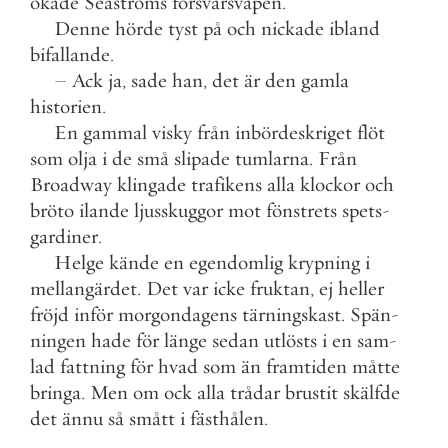
ökade
Seastroms
försvarsvapen
.
Denne
hörde
tyst
på
och
nickade
ibland
bifallande
.
–
Ack
ja
,
sade
han
,
det
är
den
gamla
historien
.
En
gammal
visky
från
inbördeskriget
flöt
som
olja
i
de
små
slipade
tumlarna
.
Från
Broadway
klingade
trafikens
alla
klockor
och
bröto
ilande
ljusskuggor
mot
fönstrets
spets
-
gardiner
.
Helge
kände
en
egendomlig
krypning
i
mellangärdet
.
Det
var
icke
fruktan
,
ej
heller
fröjd
inför
morgondagens
tärningskast
.
Spän
-
ningen
hade
för
länge
sedan
utlösts
i
en
sam
-
lad
fattning
för
hvad
som
än
framtiden
måtte
bringa
.
Men
om
ock
alla
trådar
brustit
skälfde
det
ännu
så
smått
i
fästhålen
.