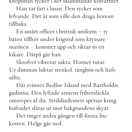
knoplinan
rycker
i
det
skummande
kölvattnet
.
Han
tar
fatt
i
linan
.
Den
rycker
som
lefvande
.
Det
är
som
ville
den
draga
honom
tillbaka
.
En
smärt
officer
i
brittisk
uniform
–
ty
båten
tillhör
under
krigstid
som
kryssare
marinen
–
kommer
upp
och
riktar
in
en
kikare
.
Därpå
går
han
.
Skrofvet
vibrerar
sakta
.
Hornet
tutar
.
Ur
dimman
luktar
stenkol
,
tångbris
och
hafs
-
sälta
.
Där
svinner
Bedloe
Island
med
Bartholdis
gudinna
.
Den
lyftade
armens
frihetsfackla
omsvepes
af
dis
.
Stråldiademets
spetsar
kring
hufvudet
slätas
ut
mot
bakgrundens
skyar
.
Det
ringer
andra
gången
till
första
fru
-
kosten
.
Helge
går
ned
.