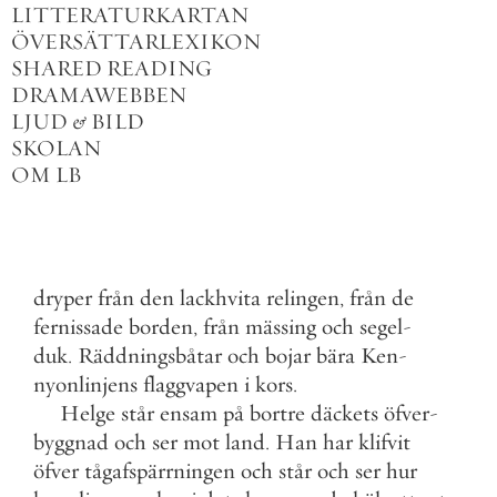
LITTERATURKARTAN
ÖVERSÄTTARLEXIKON
SHARED READING
DRAMAWEBBEN
LJUD
&
BILD
SKOLAN
OM LB
dryper
från
den
lackhvita
relingen
,
från
de
fernissade
borden
,
från
mässing
och
segel
-
duk
.
Räddningsbåtar
och
bojar
bära
Ken
-
nyonlinjens
flaggvapen
i
kors
.
Helge
står
ensam
på
bortre
däckets
öfver
-
byggnad
och
ser
mot
land
.
Han
har
klifvit
öfver
tågafspärrningen
och
står
och
ser
hur