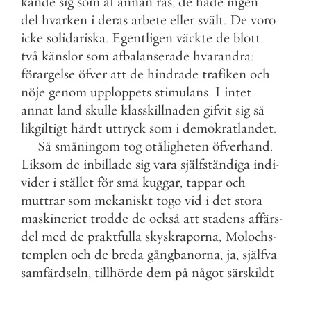
kände
sig
som
af
annan
ras
,
de
hade
ingen
del
hvarken
i
deras
arbete
eller
svält
.
De
voro
icke
solidariska
.
Egentligen
väckte
de
blott
två
känslor
som
afbalanserade
hvarandra
:
förargelse
öfver
att
de
hindrade
trafiken
och
nöje
genom
upploppets
stimulans
.
I
intet
annat
land
skulle
klasskillnaden
gifvit
sig
så
likgiltigt
hårdt
uttryck
som
i
demokratlandet
.
Så
småningom
tog
otåligheten
öfverhand
.
Liksom
de
inbillade
sig
vara
själfständiga
indi
-
vider
i
stället
för
små
kuggar
,
tappar
och
muttrar
som
mekaniskt
togo
vid
i
det
stora
maskineriet
trodde
de
också
att
stadens
affärs
-
del
med
de
praktfulla
skyskraporna
,
Molochs
-
templen
och
de
breda
gångbanorna
,
ja
,
själfva
samfärdseln
,
tillhörde
dem
på
något
särskildt