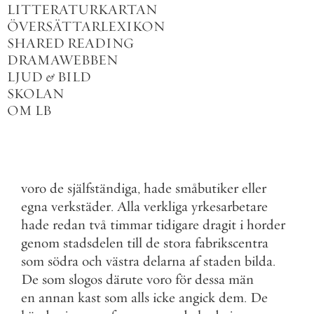
LITTERATURKARTAN
ÖVERSÄTTARLEXIKON
SHARED READING
DRAMAWEBBEN
LJUD
&
BILD
SKOLAN
OM LB
voro
de
själfständiga
,
hade
småbutiker
eller
egna
verkstäder
.
Alla
verkliga
yrkesarbetare
hade
redan
två
timmar
tidigare
dragit
i
horder
genom
stadsdelen
till
de
stora
fabrikscentra
som
södra
och
västra
delarna
af
staden
bilda
.
De
som
slogos
därute
voro
för
dessa
män
en
annan
kast
som
alls
icke
angick
dem
.
De