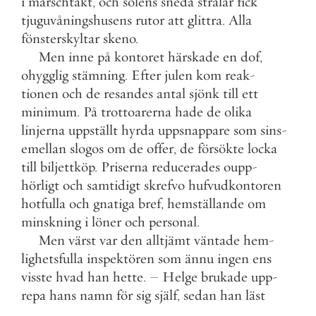
i
marschtakt
,
och
solens
sneda
strålar
fick
tjuguvåningshusens
rutor
att
glittra
.
Alla
fönsterskyltar
skeno
.
Men
inne
på
kontoret
härskade
en
dof
,
ohygglig
stämning
.
Efter
julen
kom
reak
-
tionen
och
de
resandes
antal
sjönk
till
ett
minimum
.
På
trottoarerna
hade
de
olika
linjerna
uppställt
hyrda
uppsnappare
som
sins
-
emellan
slogos
om
de
offer
,
de
försökte
locka
till
biljettköp
.
Priserna
reducerades
oupp
-
hörligt
och
samtidigt
skrefvo
hufvudkontoren
hotfulla
och
gnatiga
bref
,
hemställande
om
minskning
i
löner
och
personal
.
Men
värst
var
den
alltjämt
väntade
hem
-
lighetsfulla
inspektören
som
ännu
ingen
ens
visste
hvad
han
hette
.
–
Helge
brukade
upp
-
repa
hans
namn
för
sig
själf
,
sedan
han
läst