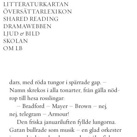
LITTERATURKARTAN
ÖVERSÄTTARLEXIKON
SHARED READING
DRAMAWEBBEN
LJUD
&
BILD
SKOLAN
OM LB
dars
,
med
röda
tungor
i
spärrade
gap
.
–
Namn
skrekos
i
alla
tonarter
,
från
gälla
nöd
-
rop
till
hesa
rosslingar
:
–
Bradford
–
Mayer
–
Brown
–
nej
,
nej
,
telegram
–
Armour
!
Den
friska
januariluften
fyllde
lungorna
.
Gatan
bullrade
som
musik
–
en
glad
orkester