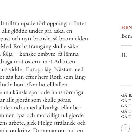
dt
tilltrampade
förhoppningar
.
Intet
hen
,
allt
glödde
under
grå
aska
,
en
Ben
pust
och
nytt
bränsle
,
så
brann
elden
Med
Roths
framgång
skulle
säkert
n
följa
–
kanske
ombyte
,
få
lämna
II.
draga
mot
östern
,
mot
Atlanten
,
ars
vidder
Europa
låg
.
Nästan
med
et
såg
han
efter
herr
Roth
som
lång
-
drade
bort
öfver
hotellhallen
.
enna
känsla
sporrade
hans
förmåga
.
gå b
ar
allt
gjordt
som
skulle
göras
.
gå t
gå t
t
de
andra
med
allvarliga
eller
be
-
gå t
miner
,
tyst
och
motvilligt
fullgjorde
gå ti
ens
arbete
,
gick
Helge
strålande
och
nde
omkring
.
Drömmar
om
natten