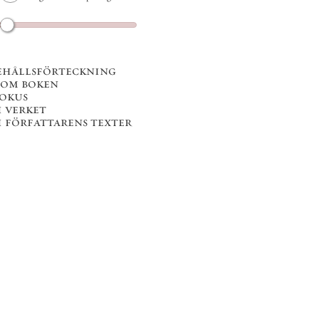
ehållsförteckning
 om boken
fokus
i verket
i författarens texter