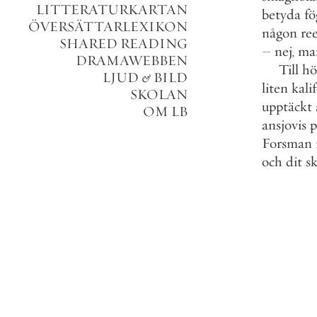
LITTERATURKARTAN
betyda
fö
ÖVERSÄTTARLEXIKON
någon
ree
SHARED READING
–
nej
,
ma
DRAMAWEBBEN
Till
hö
LJUD
&
BILD
liten
kali
SKOLAN
upptäckt
OM LB
ansjovis
p
Forsman
och
dit
s