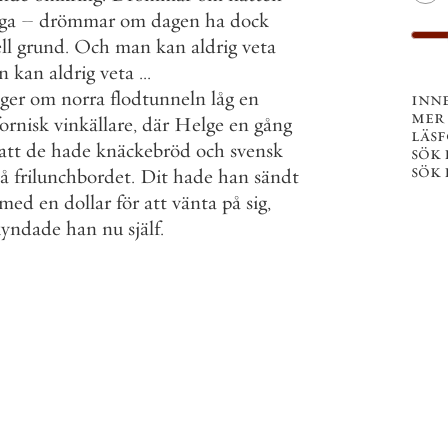
ga
–
drömmar
om
dagen
ha
dock
ll
grund
.
Och
man
kan
aldrig
veta
n
kan
aldrig
veta
.
.
.
ger
om
norra
flodtunneln
låg
en
inn
mer
fornisk
vinkällare
,
där
Helge
en
gång
läs
att
de
hade
knäckebröd
och
svensk
sök 
sök 
å
frilunchbordet
.
Dit
hade
han
sändt
med
en
dollar
för
att
vänta
på
sig
,
kyndade
han
nu
själf
.