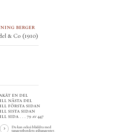
ning berger
del & Co
(1910)
akåt en del
ill nästa del
ill första sidan
ill sista sidan
ll sida . . .
79 av 447
Du kan också bläddra med
tangentbordets piltangenter.