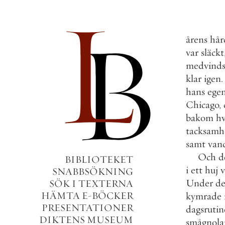
årens
hår
var
släckt
medvinds
klar
igen
.
hans
ege
Chicago
,
bakom
hv
tacksamh
samt
van
Och
d
BIBLIOTEKET
i
ett
huj
v
SNABBSÖKNING
Under
de
SÖK I TEXTERNA
HÄMTA E-BÖCKER
kymrade
PRESENTATIONER
dagsrutin
DIKTENS MUSEUM
smågnola