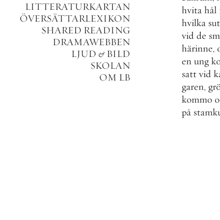
LITTERATURKARTAN
hvita
hål
ÖVERSÄTTARLEXIKON
hvilka
su
SHARED READING
vid
de
sm
DRAMAWEBBEN
härinne
,
LJUD
&
BILD
en
ung
k
SKOLAN
satt
vid
k
OM LB
garen
,
gr
kommo
o
på
stamk