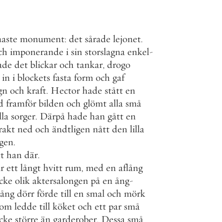
aste
monument
:
det
sårade
lejonet
.
ch
imponerande
i
sin
storslagna
enkel
-
ade
det
blickar
och
tankar
,
drogo
in
i
blockets
fasta
form
och
gaf
gn
och
kraft
.
Hector
hade
stått
en
d
framför
bilden
och
glömt
alla
små
lla
sorger
.
Därpå
hade
han
gått
en
rakt
ned
och
ändtligen
nått
den
lilla
ngen
.
tt
han
där
.
r
ett
långt
hvitt
rum
,
med
en
aflång
icke
olik
aktersalongen
på
en
ång
-
rång
dörr
förde
till
en
smal
och
mörk
som
ledde
till
köket
och
ett
par
små
icke
större
än
garderober
.
Dessa
små