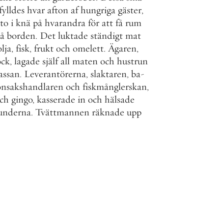
fylldes
hvar
afton
af
hungriga
gäster
,
tto
i
knä
på
hvarandra
för
att
få
rum
å
borden
.
Det
luktade
ständigt
mat
olja
,
fisk
,
frukt
och
omelett
.
Ägaren
,
ock
,
lagade
själf
all
maten
och
hustrun
assan
.
Leverantörerna
,
slaktaren
,
ba
-
önsakshandlaren
och
fiskmånglerskan
,
ch
gingo
,
kasserade
in
och
hälsade
underna
.
Tvättmannen
räknade
upp