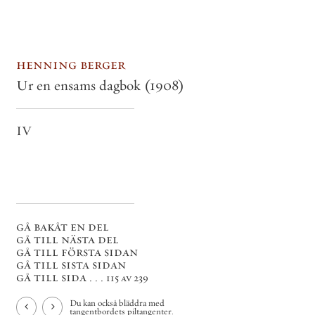
henning berger
Ur en ensams dagbok
(1908)
IV
gå bakåt en del
gå till nästa del
gå till första sidan
gå till sista sidan
gå till sida . . .
115 av 239
Du kan också bläddra med
tangentbordets piltangenter.