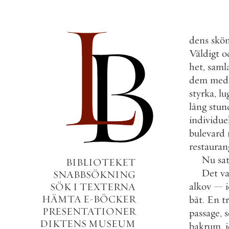
dens
skön
Väldigt
o
het
,
saml
dem
med
styrka
,
lu
lång
stun
individue
bulevard
restaura
Nu
sa
BIBLIOTEKET
Det
va
SNABBSÖKNING
alkov
—
SÖK I TEXTERNA
HÄMTA E-BÖCKER
båt
.
En
t
PRESENTATIONER
passage
,
DIKTENS MUSEUM
bakrum
,