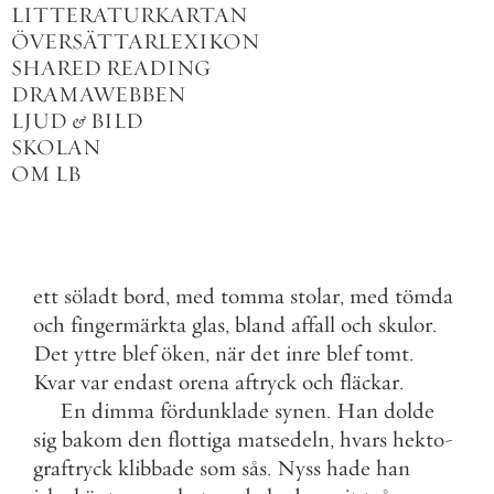
LITTERATURKARTAN
ÖVERSÄTTARLEXIKON
SHARED READING
DRAMAWEBBEN
LJUD
&
BILD
SKOLAN
OM LB
ett
söladt
bord
,
med
tomma
stolar
,
med
tömda
och
fingermärkta
glas
,
bland
affall
och
skulor
.
Det
yttre
blef
öken
,
när
det
inre
blef
tomt
.
Kvar
var
endast
orena
aftryck
och
fläckar
.
En
dimma
fördunklade
synen
.
Han
dolde
sig
bakom
den
flottiga
matsedeln
,
hvars
hekto
-
graftryck
klibbade
som
sås
.
Nyss
hade
han