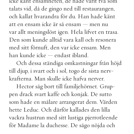
icke
känt
ensamheten
,
de
hade
varit
två
som
talats
vid
,
då
de
gingo
ned
till
restaurangen
,
och
kallat
hvarandra
för
du
.
Han
hade
känt
att
en
ensam
icke
är
så
ensam
—
men
nu
var
allt
meningslöst
igen
.
Hela
lifvet
en
trasa
.
Den
som
kunde
alltid
vara
kall
och
resonera
med
sitt
förnuft
,
den
var
icke
ensam
.
Men
han
kunde
icke
—
endast
ibland
.
Och
dessa
ständiga
omkastningar
från
höjd
till
djup
,
i
svart
och
i
sol
,
togo
de
sista
nerv
-
krafterna
.
Man
skulle
icke
hafva
nerver
.
Hector
såg
bort
till
familjehörnet
.
Grup
-
pen
drack
svart
kaffe
och
konjak
.
De
sutto
som
hade
en
målare
arrangerat
dem
.
Värden
hette
Leduc
.
Och
därför
kallades
den
lilla
vackra
hustrun
med
sitt
lustiga
pjerrotleende
för
Madame
la
duchesse
.
De
sågo
nöjda
och