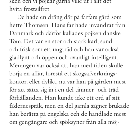
sken
och
vi
pojkar
gärna
ville
ut
i
allt
det
hvita
frostsilfret
.
De
hade
en
dräng
där
på
farfars
gård
som
hette
Thomsen
.
Hans
far
hade
invandrat
från
Danmark
och
därför
kallades
pojken
danske
Tom
.
Det
var
en
stor
och
stark
karl
,
sund
och
frisk
som
ett
ungträd
och
han
var
också
gladlynt
och
öppen
och
ovanligt
intelligent
.
Meningen
var
också
att
han
med
tiden
skulle
börja
en
affär
,
förestå
ett
skogsafverknings
-
kontor
,
eller
dylikt
,
nu
var
han
på
gården
mest
för
att
sätta
sig
in
i
en
del
timmer
-
och
träd
-
förhållanden
.
Han
kunde
icke
ett
ord
af
sitt
fädernespråk
,
men
en
del
gamla
sägner
brukade
han
berätta
på
engelska
och
de
handlade
mest
om
gengångare
och
spöksyner
från
alla
möj
-