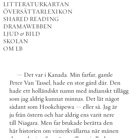
LITTERATURKARTAN
ÖVERSÄTTARLEXIKON
SHARED READING
DRAMAWEBBEN
LJUD
&
BILD
SKOLAN
OM LB
—
Det
var
i
Kanada
.
Min
farfar
,
gamle
Peter
Van
Tassel
,
hade
en
stor
gård
där
.
Den
hade
ett
holländskt
namn
med
indianskt
tillägg
som
jag
aldrig
kunnat
minnas
.
Det
lät
något
sådant
som
Hookchipewa
—
eller
så
.
Jag
är
ju
från
östern
och
har
aldrig
ens
varit
nere
till
Niagara
.
Men
far
brukade
berätta
den
här
historien
om
vinterkvällarna
när
månen