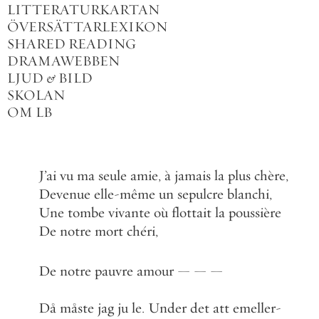
LITTERATURKARTAN
ÖVERSÄTTARLEXIKON
SHARED READING
DRAMAWEBBEN
LJUD
&
BILD
SKOLAN
OM LB
J
’
ai
vu
ma
seule
amie
,
à
jamais
la
plus
chère
,
Devenue
elle
-
même
un
sepulcre
blanchi
,
Une
tombe
vivante
où
flottait
la
poussière
De
notre
mort
chéri
,
De
notre
pauvre
amour
—
—
—
Då
måste
jag
ju
le
.
Under
det
att
emeller
-