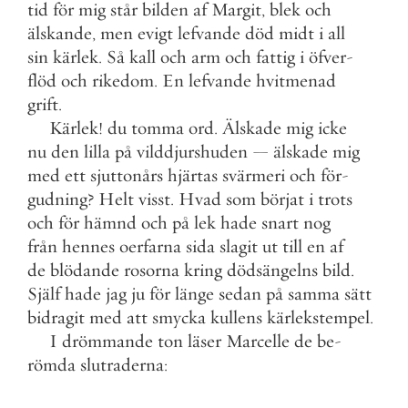
tid
för
mig
står
bilden
af
Margit
,
blek
och
älskande
,
men
evigt
lefvande
död
midt
i
all
sin
kärlek
.
Så
kall
och
arm
och
fattig
i
öfver
-
flöd
och
rikedom
.
En
lefvande
hvitmenad
grift
.
Kärlek
!
du
tomma
ord
.
Älskade
mig
icke
nu
den
lilla
på
vilddjurshuden
—
älskade
mig
med
ett
sjuttonårs
hjärtas
svärmeri
och
för
-
gudning
?
Helt
visst
.
Hvad
som
börjat
i
trots
och
för
hämnd
och
på
lek
hade
snart
nog
från
hennes
oerfarna
sida
slagit
ut
till
en
af
de
blödande
rosorna
kring
dödsängelns
bild
.
Själf
hade
jag
ju
för
länge
sedan
på
samma
sätt
bidragit
med
att
smycka
kullens
kärlekstempel
.
I
drömmande
ton
läser
Marcelle
de
be
-
römda
slutraderna
: