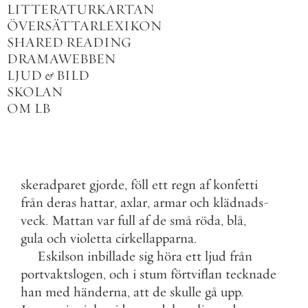
LITTERATURKARTAN
ÖVERSÄTTARLEXIKON
SHARED READING
DRAMAWEBBEN
LJUD
&
BILD
SKOLAN
OM LB
skeradparet
gjorde
,
föll
ett
regn
af
konfetti
från
deras
hattar
,
axlar
,
armar
och
klädnads
-
veck
.
Mattan
var
full
af
de
små
röda
,
blå
,
gula
och
violetta
cirkellapparna
.
Eskilson
inbillade
sig
höra
ett
ljud
från
portvaktslogen
,
och
i
stum
förtviflan
tecknade
han
med
händerna
,
att
de
skulle
gå
upp
.