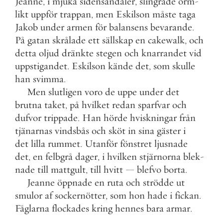
Jeanne
,
i
mjuka
sidensandaler
,
slingrade
orm
-
likt
uppför
trappan
,
men
Eskilson
måste
taga
Jakob
under
armen
för
balansens
bevarande
.
På
gatan
skrålade
ett
sällskap
en
cakewalk
,
och
detta
oljud
dränkte
stegen
och
knarrandet
vid
uppstigandet
.
Eskilson
kände
det
,
som
skulle
han
svimma
.
Men
slutligen
voro
de
uppe
under
det
brutna
taket
,
på
hvilket
redan
sparfvar
och
dufvor
trippade
.
Han
hörde
hviskningar
från
tjänarnas
vindsbås
och
sköt
in
sina
gäster
i
det
lilla
rummet
.
Utanför
fönstret
ljusnade
det
,
en
felbgrå
dager
,
i
hvilken
stjärnorna
blek
-
nade
till
mattgult
,
till
hvitt
—
blefvo
borta
.
Jeanne
öppnade
en
ruta
och
strödde
ut
smulor
af
sockernötter
,
som
hon
hade
i
fickan
.
Fåglarna
flockades
kring
hennes
bara
armar
.