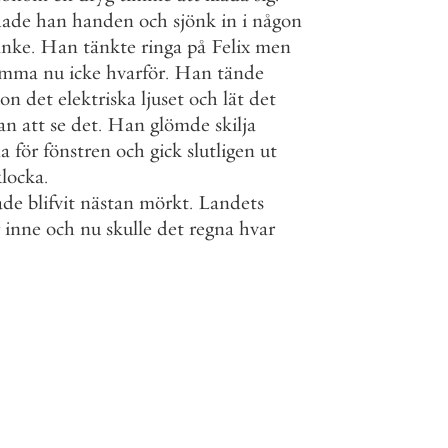
dade
han
handen
och
sjönk
in
i
någon
anke
.
Han
tänkte
ringa
på
Felix
men
amma
nu
icke
hvarför
.
Han
tände
ion
det
elektriska
ljuset
och
lät
det
an
att
se
det
.
Han
glömde
skilja
na
för
fönstren
och
gick
slutligen
ut
klocka
.
ade
blifvit
nästan
mörkt
.
Landets
inne
och
nu
skulle
det
regna
hvar