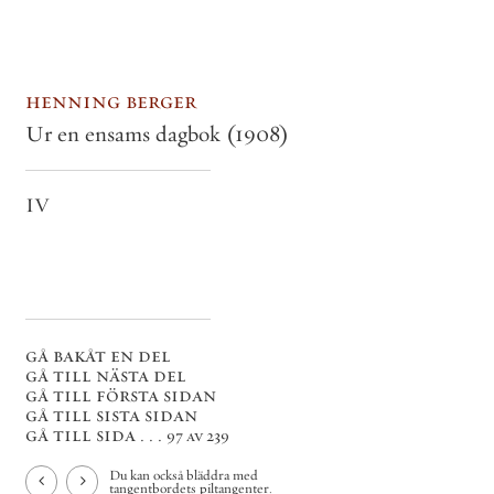
henning berger
Ur en ensams dagbok
(1908)
IV
gå bakåt en del
gå till nästa del
gå till första sidan
gå till sista sidan
gå till sida . . .
97 av 239
Du kan också bläddra med
tangentbordets piltangenter.