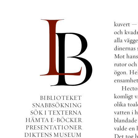
kuvert
—
och
kvad
alla
vägge
dinernas
Mot
hans
rutor
och
ögon
.
He
ensamhet
Hecto
komligt
v
BIBLIOTEKET
olika
toal
SNABBSÖKNING
vatten
i
h
SÖK I TEXTERNA
HÄMTA E-BÖCKER
blandade
PRESENTATIONER
valde
en
DIKTENS MUSEUM
Det
tog