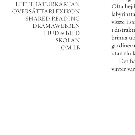
LITTERATURKARTAN
Ofta
hej
ÖVERSÄTTARLEXIKON
labyrintt
SHARED READING
visste
i
s
DRAMAWEBBEN
i
distrakt
LJUD
&
BILD
brinna
ut
SKOLAN
gardiner
OM LB
utan
sin
Det
h
vinter
var