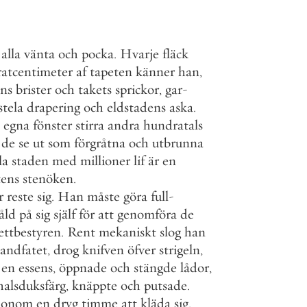
alla
vänta
och
pocka
.
Hvarje
fläck
ratcentimeter
af
tapeten
känner
han
,
ns
brister
och
takets
sprickor
,
gar
-
stela
drapering
och
eldstadens
aska
.
egna
fönster
stirra
andra
hundratals
de
se
ut
som
förgråtna
och
utbrunna
la
staden
med
millioner
lif
är
en
ens
stenöken
.
r
reste
sig
.
Han
måste
göra
full
-
åld
på
sig
själf
för
att
genomföra
de
ettbestyren
.
Rent
mekaniskt
slog
han
andfatet
,
drog
knifven
öfver
strigeln
,
en
essens
,
öppnade
och
stängde
lådor
,
halsduksfärg
,
knäppte
och
putsade
.
honom
en
dryg
timme
att
kläda
sig
.