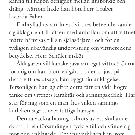
känna
till
någon
oenighet
mellan
husbonde
och
dräng
;
tvärtom
hade
han
hört
herr
Gruber
lovorda
Faber
.
Förbryllad
av
sitt
huvudvittnes
beteende
vände
sig
åklagaren
till
rätten
med
anhållan
om
att
vittne
måtte
hänvisas
till
sin
själasörjare
i
och
för
en
tydligen
nödvändig
undervisning
om
vittnesedens
betydelse
.
Herr
Schüler
insköt
:
Åklagaren
vill
kanske
jäva
sitt
eget
vittne
?
Gärn
för
mig
om
han
blott
vidgår
,
att
det
är
just
på
detta
vittnes
utsago
,
han
byggt
sin
anklagelse
.
Personligen
har
jag
efter
detta
fått
en
vida
högre
tanke
om
vittnets
karaktär
och
sanningskärlek
.
Ha
står
för
mig
som
en
man
,
hos
vilken
sannings
-
kärleken
segrat
över
futtiga
hänsyn
–
Denna
vackra
harang
avbröts
av
ett
skallande
skratt
.
Hela
församlingen
ryckte
till
och
vände
sig
mot
den
anklagade
.
Det
var
verkligen
han
,
som