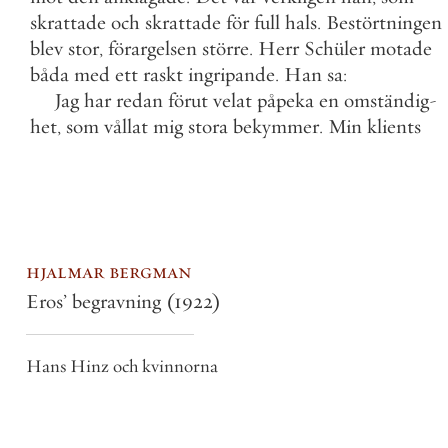
skrattade
och
skrattade
för
full
hals
.
Bestörtningen
blev
stor
,
förargelsen
större
.
Herr
Schüler
motade
båda
med
ett
raskt
ingripande
.
Han
sa
:
Jag
har
redan
förut
velat
påpeka
en
omständig
-
het
,
som
vållat
mig
stora
bekymmer
.
Min
klients
hjalmar bergman
Eros’ begravning
(1922)
Hans Hinz och kvinnorna