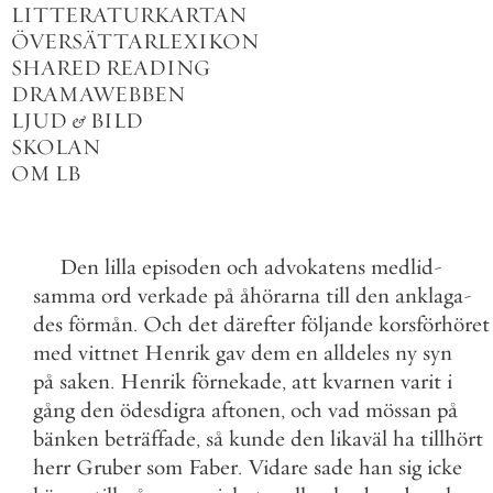
LITTERATURKARTAN
ÖVERSÄTTARLEXIKON
SHARED READING
DRAMAWEBBEN
LJUD
&
BILD
SKOLAN
OM LB
Den
lilla
episoden
och
advokatens
medlid
-
samma
ord
verkade
på
åhörarna
till
den
anklaga
-
des
förmån
.
Och
det
därefter
följande
korsförhöret
med
vittnet
Henrik
gav
dem
en
alldeles
ny
syn
på
saken
.
Henrik
förnekade
,
att
kvarnen
varit
i
gång
den
ödesdigra
aftonen
,
och
vad
mössan
på
bänken
beträffade
,
så
kunde
den
likaväl
ha
tillhört
herr
Gruber
som
Faber
.
Vidare
sade
han
sig
icke