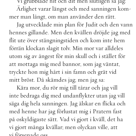
Vi
grubblade
hit
och
dit
men
slutligen
sa
jag
:
Ärlighet
varar
längst
och
med
sanningen
kom
-
mer
man
långt
,
om
man
använder
den
rätt
.
Jag
utvecklade
min
plan
för
Judit
och
den
vann
hennes
gillande
.
Men
den
kvällen
dröjde
jag
med
flit
ute
över
stängningstiden
och
kom
inte
hem
förrän
klockan
slagit
tolv
.
Min
mor
var
alldeles
utom
sig
av
ångest
för
min
skull
och
i
stället
för
att
mottaga
mig
med
bannor
,
som
jag
väntat
,
tryckte
hon
mig
hårt
i
sin
famn
och
grät
vid
mitt
bröst
.
Då
skämdes
jag
;
men
jag
sa
:
Kära
mor
,
du
rör
mig
till
tårar
och
jag
vill
inte
bedraga
dig
med
undanflykter
utan
jag
vill
säga
dig
hela
sanningen
.
Jag
älskar
en
flicka
och
med
henne
har
jag
förlustat
mig
i
Pratern
fast
på
oskyldigaste
sätt
.
Vad
vi
gjort
i
kväll
,
det
ha
vi
gjort
många
kvällar
;
men
olyckan
ville
,
att
vi
försenade
oss
.