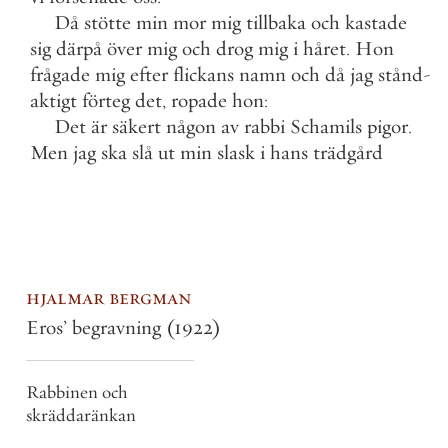
Då
stötte
min
mor
mig
tillbaka
och
kastade
sig
därpå
över
mig
och
drog
mig
i
håret
.
Hon
frågade
mig
efter
flickans
namn
och
då
jag
stånd
-
aktigt
förteg
det
,
ropade
hon
:
Det
är
säkert
någon
av
rabbi
Schamils
pigor
.
Men
jag
ska
slå
ut
min
slask
i
hans
trädgård
hjalmar bergman
Eros’ begravning
(1922)
Rabbinen och
skräddaränkan