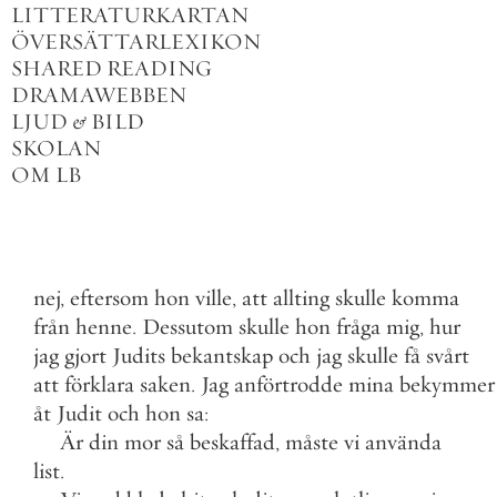
LITTERATURKARTAN
ÖVERSÄTTARLEXIKON
SHARED READING
DRAMAWEBBEN
LJUD
&
BILD
SKOLAN
OM LB
nej
,
eftersom
hon
ville
,
att
allting
skulle
komma
från
henne
.
Dessutom
skulle
hon
fråga
mig
,
hur
jag
gjort
Judits
bekantskap
och
jag
skulle
få
svårt
att
förklara
saken
.
Jag
anförtrodde
mina
bekymmer
åt
Judit
och
hon
sa
:
Är
din
mor
så
beskaffad
,
måste
vi
använda
list
.