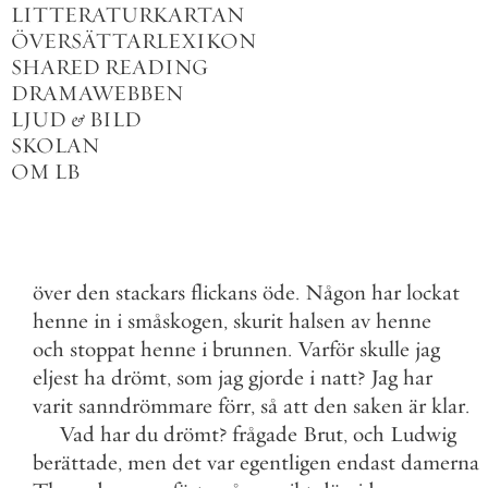
LITTERATURKARTAN
ÖVERSÄTTARLEXIKON
SHARED READING
DRAMAWEBBEN
LJUD
&
BILD
SKOLAN
OM LB
över
den
stackars
flickans
öde
.
Någon
har
lockat
henne
in
i
småskogen
,
skurit
halsen
av
henne
och
stoppat
henne
i
brunnen
.
Varför
skulle
jag
eljest
ha
drömt
,
som
jag
gjorde
i
natt
?
Jag
har
varit
sanndrömmare
förr
,
så
att
den
saken
är
klar
.
Vad
har
du
drömt
?
frågade
Brut
,
och
Ludwig
berättade
,
men
det
var
egentligen
endast
damerna