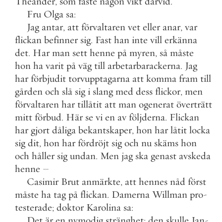
Theander
,
som
fäste
någon
vikt
därvid
.
Fru
Olga
sa
:
Jag
antar
,
att
förvaltaren
vet
eller
anar
,
var
flickan
befinner
sig
.
Fast
han
inte
vill
erkänna
det
.
Har
man
sett
henne
på
myren
,
så
måste
hon
ha
varit
på
väg
till
arbetarbarackerna
.
Jag
har
förbjudit
torvupptagarna
att
komma
fram
till
gården
och
slå
sig
i
slang
med
dess
flickor
,
men
förvaltaren
har
tillåtit
att
man
ogenerat
överträtt
mitt
förbud
.
Här
se
vi
en
av
följderna
.
Flickan
har
gjort
dåliga
bekantskaper
,
hon
har
låtit
locka
sig
dit
,
hon
har
fördröjt
sig
och
nu
skäms
hon
och
håller
sig
undan
.
Men
jag
ska
genast
avskeda
henne
–
Casimir
Brut
anmärkte
,
att
hennes
nåd
först
måste
ha
tag
på
flickan
.
Damerna
Willman
pro
-
testerade
;
doktor
Karolina
sa
:
Det
är
en
nymodig
stränghet
;
den
skulle
Jan
-