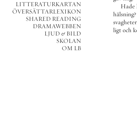
LITTERATURKARTAN
Hade
ÖVERSÄTTARLEXIKON
hälsning
?
SHARED READING
svagheter
DRAMAWEBBEN
ligt
och
k
LJUD
&
BILD
SKOLAN
OM LB