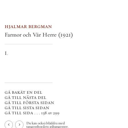
hjalmar bergman
Farmor och Vår Herre
(1921)
I.
gå bakåt en del
gå till nästa del
gå till första sidan
gå till sista sidan
gå till sida . . .
138 av 299
Du kan också bläddra med
tangentbordets piltangenter.