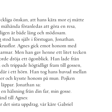
yckliga
önskan
,
att
hans
kära
mor
ej
måtte
måhända
föranledas
att
göra
en
resa
,
ligen
är
både
lång
och
mödosam
.
g
stod
han
själv
i
förstugan
,
Jonathan
.
krusflor
.
Agnes
gick
emot
honom
med
armar
.
Men
han
gav
henne
ett
litet
tecken
orde
dröja
ett
ögonblick
.
Han
lade
från
n
och
trippade
högtidligt
fram
till
gossen
,
där
i
ett
hörn
.
Han
tog
hans
huvud
mellan
er
och
kysste
honom
på
mun
.
Pojken
läppar
.
Jonathan
sa
:
en
hälsning
från
din
far
,
min
gosse
.
änd
till
Agnes
:
r
det
sista
uppdrag
,
vår
käre
Gabriel