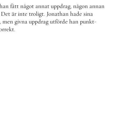
han
fått
något
annat
uppdrag
,
någon
annan
Det
är
inte
troligt
.
Jonathan
hade
sina
,
men
givna
uppdrag
utförde
han
punkt
-
orrekt
.