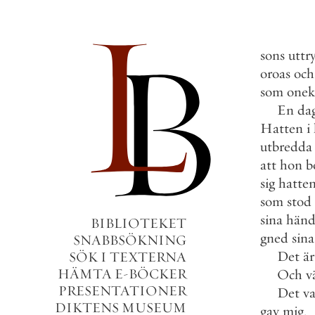
sons
uttr
oroas
och
som
onek
En
da
Hatten
i
utbredda
att
hon
b
sig
hatte
som
stod
sina
händ
BIBLIOTEKET
gned
sina
SNABBSÖKNING
Det
är
SÖK I TEXTERNA
HÄMTA E-BÖCKER
Och
v
PRESENTATIONER
Det
va
DIKTENS MUSEUM
gav
mig
.