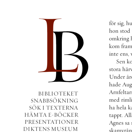
för
sig
,
hu
hon
stod
omkring
kom
fra
inte
ens
,
Sen
k
stora
här
Under
år
hade
Aug
Arnfeltar
BIBLIOTEKET
med
riml
SNABBSÖKNING
ha
hela
k
SÖK I TEXTERNA
HÄMTA E-BÖCKER
tappt
.
All
PRESENTATIONER
Agnes
sa
DIKTENS MUSEUM
skamvrån