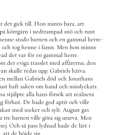
r
det
gick
till
.
Hon
minns
bara
,
att
på
körrgårn
i
nedtrampad
snö
och
runt
henne
stodo
barnen
och
en
gammal
herre
-
m
och
tog
henne
i
famn
.
Men
hon
minns
vad
det
var
för
en
gammal
herre
.
om
det
eviga
trasslet
med
affärerna
;
den
van
skulle
redas
upp
,
Gabriels
härva
.
en
mellan
Gabriels
död
och
Jonathans
ust
haft
saken
om
hand
och
misslyckats
.
na
stjälpte
alla
hans
försök
att
realisera
ig
förlust
.
De
hade
god
aptit
och
ville
akan
med
socker
och
sylt
.
August
gav
a
tre
barnen
ville
göra
sig
urarva
.
Men
nej
.
Och
så
pass
lydnad
hade
de
lärt
i
,
att
de
böjde
sig
.