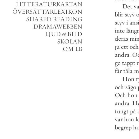
LITTERATURKARTAN
Det
va
ÖVERSÄTTARLEXIKON
blir
styv
SHARED READING
styv
i
ans
DRAMAWEBBEN
inte
läng
LJUD
&
BILD
deras
min
SKOLAN
ju
ett
och
OM LB
andra
.
O
ge
tappt
får
tåla
m
Hon
t
och
sågo
Och
hon
andra
.
H
tungt
på
var
hon
l
begrep
h