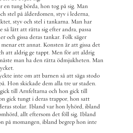
r
en
tung
börda
,
hon
tog
på
sig
.
Man
och
stel
på
ålderdomen
,
styv
i
lederna
,
iktet
,
styv
och
stel
i
tankarna
.
Man
har
re
så
lätt
att
rätta
sig
efter
andra
,
passa
er
och
gissa
deras
tankar
.
Folk
säger
menar
ett
annat
.
Konsten
är
att
gissa
det
ch
att
aldrig
ge
tappt
.
Men
för
att
aldrig
måste
man
ha
den
rätta
ödmjukheten
.
Man
ycket
.
yckte
inte
om
att
barnen
så
att
säga
stodo
på
.
Hon
skickade
dem
alla
tre
ur
staden
.
gick
till
Arnfeltarna
och
hon
gick
till
on
gick
tungt
i
deras
trappor
,
hon
satt
deras
stolar
.
Ibland
var
hon
lyhörd
,
ibland
omhörd
,
allt
eftersom
det
föll
sig
.
Ibland
on
på
momangen
,
ibland
begrep
hon
inte