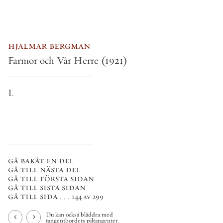
hjalmar bergman
Farmor och Vår Herre
(1921)
I.
gå bakåt en del
gå till nästa del
gå till första sidan
gå till sista sidan
gå till sida . . .
144 av 299
Du kan också bläddra med
tangentbordets piltangenter.