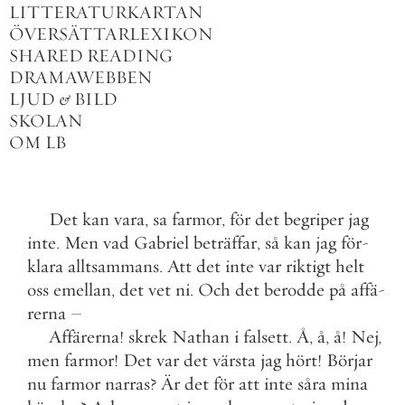
LITTERATURKARTAN
ÖVERSÄTTARLEXIKON
SHARED READING
DRAMAWEBBEN
LJUD
&
BILD
SKOLAN
OM LB
Det
kan
vara
,
sa
farmor
,
för
det
begriper
jag
inte
.
Men
vad
Gabriel
beträffar
,
så
kan
jag
för
-
klara
alltsammans
.
Att
det
inte
var
riktigt
helt
oss
emellan
,
det
vet
ni
.
Och
det
berodde
på
affä
-
rerna
–
Affärerna
!
skrek
Nathan
i
falsett
.
Å
,
å
,
å
!
Nej
,
men
farmor
!
Det
var
det
värsta
jag
hört
!
Börjar
nu
farmor
narras
?
Är
det
för
att
inte
såra
mina