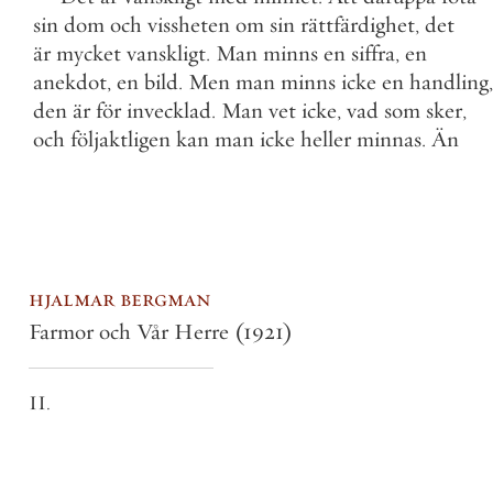
sin
dom
och
vissheten
om
sin
rättfärdighet
,
det
är
mycket
vanskligt
.
Man
minns
en
siffra
,
en
anekdot
,
en
bild
.
Men
man
minns
icke
en
handling
,
den
är
för
invecklad
.
Man
vet
icke
,
vad
som
sker
,
och
följaktligen
kan
man
icke
heller
minnas
.
Än
hjalmar bergman
Farmor och Vår Herre
(1921)
II.