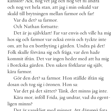
känslor
?
Ack
,
nog
vet
jag
och
nog
vet
ni
andra
och
nog
vet
hela
stan
,
att
jag
i
min
oskuld
var
skuld
till
brytningen
mellan
farmor
och
far
!
Var
du
det
?
sa
farmor
.
Och
Nathan
fortsatte
:
Det
är
ju
självklart
!
Far
var
envis
och
ville
ha
mi
hos
sig
och
farmor
var
också
envis
och
tyckte
inte
om
,
att
ha
en
bortbyting
i
gården
.
Undra
på
det
!
Folk
skulle
förvåna
sig
och
fråga
,
var
den
hade
kommit
ifrån
.
Det
var
ingen
heder
med
att
ha
mig
i
Borckska
gården
.
Den
saken
förklarar
sig
själv
,
kära
farmor
.
Gör
den
det
?
sa
farmor
.
Hon
ställde
ifrån
sig
dosan
och
tog
sig
i
öronen
.
Hon
sa
:
Var
det
på
det
sättet
?
Tänk
,
det
minns
jag
inte
.
Kära
mor
,
inföll
Frida
,
jag
undrar
,
vad
du
egent
-
ligen
minns
?
Det
är
vanskligt
med
minnet
.
Att
däruppå
fota