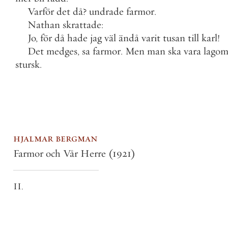
Varför
det
då
?
undrade
farmor
.
Nathan
skrattade
:
Jo
,
för
då
hade
jag
väl
ändå
varit
tusan
till
karl
!
Det
medges
,
sa
farmor
.
Men
man
ska
vara
lago
stursk
.
hjalmar bergman
Farmor och Vår Herre
(1921)
II.