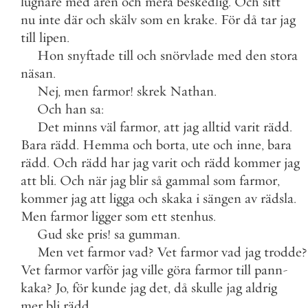
lugnare
med
åren
och
mera
beskedlig
.
Och
sitt
nu
inte
där
och
skälv
som
en
krake
.
För
då
tar
jag
till
lipen
.
Hon
snyftade
till
och
snörvlade
med
den
stora
näsan
.
Nej
,
men
farmor
!
skrek
Nathan
.
Och
han
sa
:
Det
minns
väl
farmor
,
att
jag
alltid
varit
rädd
.
Bara
rädd
.
Hemma
och
borta
,
ute
och
inne
,
bara
rädd
.
Och
rädd
har
jag
varit
och
rädd
kommer
jag
att
bli
.
Och
när
jag
blir
så
gammal
som
farmor
,
kommer
jag
att
ligga
och
skaka
i
sängen
av
rädsla
.
Men
farmor
ligger
som
ett
stenhus
.
Gud
ske
pris
!
sa
gumman
.
Men
vet
farmor
vad
?
Vet
farmor
vad
jag
trodde
?
Vet
farmor
varför
jag
ville
göra
farmor
till
pann
-
kaka
?
Jo
,
för
kunde
jag
det
,
då
skulle
jag
aldrig
mer
bli
rädd
.