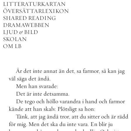
LITTERATURKARTAN
ÖVERSÄTTARLEXIKON
SHARED READING
DRAMAWEBBEN
LJUD
&
BILD
SKOLAN
OM LB
Är
det
inte
annat
än
det
,
sa
farmor
,
så
kan
jag
väl
säga
det
ändå
.
Men
han
svarade
:
Det
är
inte
detsamma
.
De
tego
och
höllo
varandra
i
hand
och
farmor
kände
att
han
skalv
.
Plötsligt
sa
hon
:
Tänk
,
att
jag
ändå
tror
,
att
du
sitter
och
är
rädd
för
mig
.
Men
det
ska
du
inte
vara
.
En
blir
ju