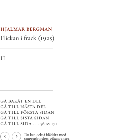
hjalmar bergman
Flickan i frack
(1925)
II
gå bakåt en del
gå till nästa del
gå till första sidan
gå till sista sidan
gå till sida . . .
56 av 171
Du kan också bläddra med
tangentbordets piltangenter.