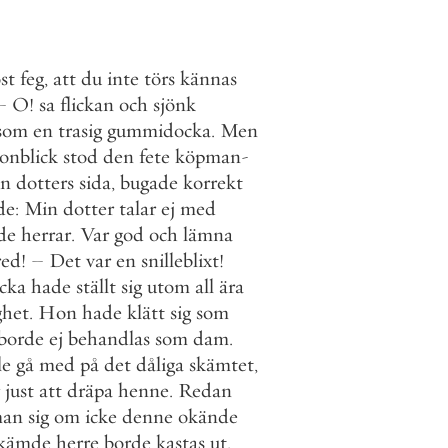
st
feg
,
att
du
inte
törs
kännas
–
O
!
sa
flickan
och
sjönk
som
en
trasig
gummidocka
.
Men
onblick
stod
den
fete
köpman
-
in
dotters
sida
,
bugade
korrekt
de
:
Min
dotter
talar
ej
med
de
herrar
.
Var
god
och
lämna
red
!
–
Det
var
en
snilleblixt
!
icka
hade
ställt
sig
utom
all
ära
ghet
.
Hon
hade
klätt
sig
som
borde
ej
behandlas
som
dam
.
le
gå
med
på
det
dåliga
skämtet
,
just
att
dräpa
henne
.
Redan
an
sig
om
icke
denne
okände
skämde
herre
borde
kastas
ut
.