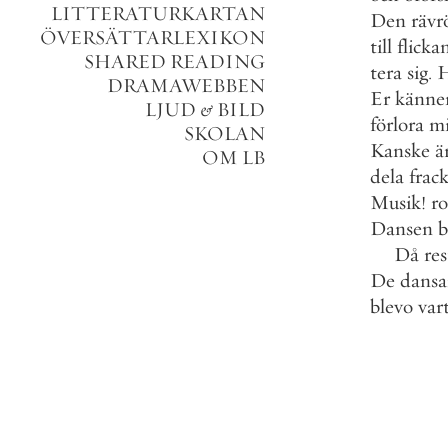
LITTERATURKARTAN
Den
rävr
ÖVERSÄTTARLEXIKON
till
flicka
SHARED READING
tera
sig
.
DRAMAWEBBEN
Er
känne
LJUD
&
BILD
förlora
m
SKOLAN
Kanske
ä
OM LB
dela
frac
Musik
!
r
Dansen
b
Då
res
De
dans
blevo
var