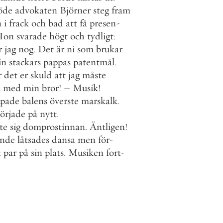
öde
advokaten
Björner
steg
fram
n
i
frack
och
bad
att
få
presen
-
Hon
svarade
högt
och
tydligt
:
r
jag
nog
.
Det
är
ni
som
brukar
in
stackars
pappas
patentmål
.
r
det
er
skuld
att
jag
måste
k
med
min
bror
!
–
Musik
!
opade
balens
överste
marskalk
.
örjade
på
nytt
.
te
sig
domprostinnan
.
Äntligen
!
ande
låtsades
dansa
men
för
-
t
par
på
sin
plats
.
Musiken
fort
-