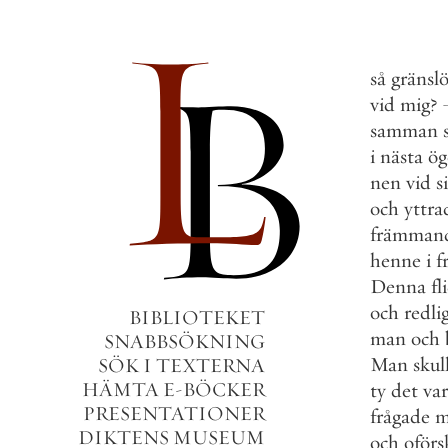
så
gränslö
vid
mig
?
samman
i
nästa
ög
nen
vid
s
och
yttra
främman
henne
i
f
Denna
fl
och
redli
BIBLIOTEKET
man
och
SNABBSÖKNING
Man
skul
SÖK I TEXTERNA
HÄMTA E-BÖCKER
ty
det
var
PRESENTATIONER
frågade
m
DIKTENS MUSEUM
och
oför