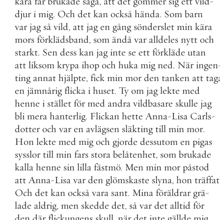
kära
far
brukade
säga
,
att
det
gömmer
sig
ett
vild
-
djur
i
mig
.
Och
det
kan
också
hända
.
Som
barn
var
jag
så
vild
,
att
jag
en
gång
sönderslet
min
kära
mors
förklädsband
,
som
ändå
var
alldeles
nytt
och
starkt
.
Sen
dess
kan
jag
inte
se
ett
förkläde
utan
att
liksom
krypa
ihop
och
huka
mig
ned
.
När
ingen
ting
annat
hjälpte
,
fick
min
mor
den
tanken
att
tag
en
jämnårig
flicka
i
huset
.
Ty
om
jag
lekte
med
henne
i
stället
för
med
andra
vildbasare
skulle
jag
bli
mera
hanterlig
.
Flickan
hette
Anna
-
Lisa
Carls
-
dotter
och
var
en
avlägsen
släkting
till
min
mor
.
Hon
lekte
med
mig
och
gjorde
dessutom
en
pigas
sysslor
till
min
fars
stora
belåtenhet
,
som
brukade
kalla
henne
sin
lilla
fästmö
.
Men
min
mor
påstod
att
Anna
-
Lisa
var
den
glömskaste
slyna
,
hon
träffat
Och
det
kan
också
vara
sant
.
Mina
föräldrar
grä
-
lade
aldrig
,
men
skedde
det
,
så
var
det
alltid
för
den
där
flickungens
skull
,
när
det
inte
gällde
mig
.