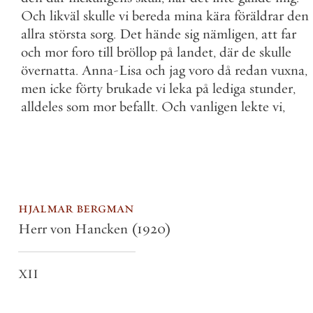
Och
likväl
skulle
vi
bereda
mina
kära
föräldrar
den
allra
största
sorg
.
Det
hände
sig
nämligen
,
att
far
och
mor
foro
till
bröllop
på
landet
,
där
de
skulle
övernatta
.
Anna
-
Lisa
och
jag
voro
då
redan
vuxna
,
men
icke
förty
brukade
vi
leka
på
lediga
stunder
,
alldeles
som
mor
befallt
.
Och
vanligen
lekte
vi
,
hjalmar bergman
Herr von Hancken
(1920)
XII