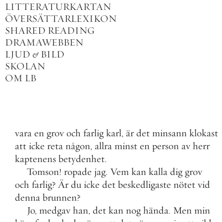
LITTERATURKARTAN
ÖVERSÄTTARLEXIKON
SHARED READING
DRAMAWEBBEN
LJUD
&
BILD
SKOLAN
OM LB
vara
en
grov
och
farlig
karl
,
är
det
minsann
klokast
att
icke
reta
någon
,
allra
minst
en
person
av
herr
kaptenens
betydenhet
.
Tomson
!
ropade
jag
.
Vem
kan
kalla
dig
grov
och
farlig
?
Är
du
icke
det
beskedligaste
nötet
vid
denna
brunnen
?
Jo
,
medgav
han
,
det
kan
nog
hända
.
Men
min