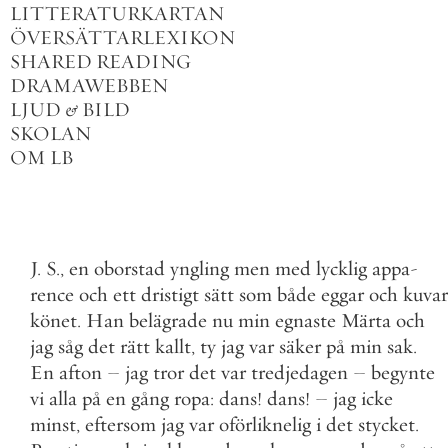
LITTERATURKARTAN
ÖVERSÄTTARLEXIKON
SHARED READING
DRAMAWEBBEN
LJUD
&
BILD
SKOLAN
OM LB
J
.
S
.
,
en
oborstad
yngling
men
med
lycklig
appa
-
rence
och
ett
dristigt
sätt
som
både
eggar
och
kuvar
könet
.
Han
belägrade
nu
min
egnaste
Märta
och
jag
såg
det
rätt
kallt
,
ty
jag
var
säker
på
min
sak
.
En
afton
–
jag
tror
det
var
tredjedagen
–
begynte
vi
alla
på
en
gång
ropa
:
dans
!
dans
!
–
jag
icke
minst
,
eftersom
jag
var
oförliknelig
i
det
stycket
.