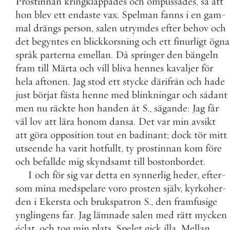
Prostinnan
kringklappades
och
ompussades
,
så
att
hon
blev
ett
endaste
vax
.
Spelman
fanns
i
en
gam
-
mal
drängs
person
,
salen
utrymdes
efter
behov
och
det
begyntes
en
blickkorsning
och
ett
finurligt
ögna
språk
parterna
emellan
.
Då
springer
den
bängeln
fram
till
Märta
och
vill
bliva
hennes
kavaljer
för
hela
aftonen
.
Jag
stod
ett
stycke
därifrån
och
hade
just
börjat
fästa
henne
med
blinkningar
och
sådant
men
nu
räckte
hon
handen
åt
S
.
,
sägande
:
Jag
får
väl
lov
att
lära
honom
dansa
.
Det
var
min
avsikt
att
göra
opposition
tout
en
badinant
;
dock
tör
mitt
utseende
ha
varit
hotfullt
,
ty
prostinnan
kom
före
och
befallde
mig
skyndsamt
till
bostonbordet
.
I
och
för
sig
var
detta
en
synnerlig
heder
,
efter
-
som
mina
medspelare
voro
prosten
själv
,
kyrkoher
-
den
i
Ekersta
och
brukspatron
S
.
,
den
framfusige
ynglingens
far
.
Jag
lämnade
salen
med
rätt
mycken
éclat
,
och
tog
min
plats
.
Spelet
gick
illa
.
Mellan