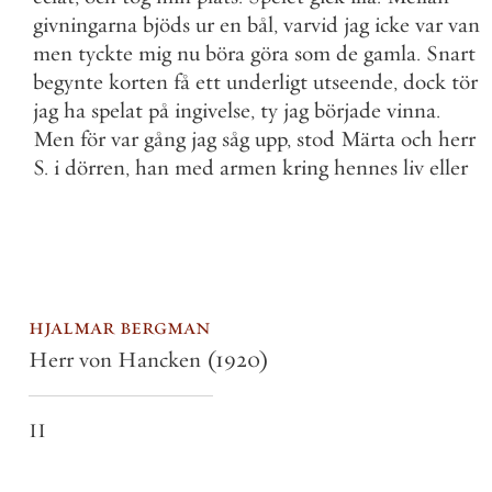
givningarna
bjöds
ur
en
bål
,
varvid
jag
icke
var
van
men
tyckte
mig
nu
böra
göra
som
de
gamla
.
Snart
begynte
korten
få
ett
underligt
utseende
,
dock
tör
jag
ha
spelat
på
ingivelse
,
ty
jag
började
vinna
.
Men
för
var
gång
jag
såg
upp
,
stod
Märta
och
herr
S
.
i
dörren
,
han
med
armen
kring
hennes
liv
eller
hjalmar bergman
Herr von Hancken
(1920)
II