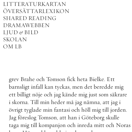
LITTERATURKARTAN
ÖVERSÄTTARLEXIKON
SHARED READING
DRAMAWEBBEN
LJUD
&
BILD
SKOLAN
OM LB
grev
Brahe
och
Tomson
fick
heta
Bielke
.
Ett
barnsligt
infall
kan
tyckas
,
men
det
beredde
mig
ett
billigt
nöje
och
jag
kände
mig
just
som
säkrare
i
skorna
.
Till
min
heder
må
jag
nämna
,
att
jag
i
övrigt
tyglade
min
fantasi
och
höll
mig
till
jorden
.
Jag
föreslog
Tomson
,
att
han
i
Göteborg
skulle
taga
mig
till
kompanjon
och
inreda
mitt
och
Noras