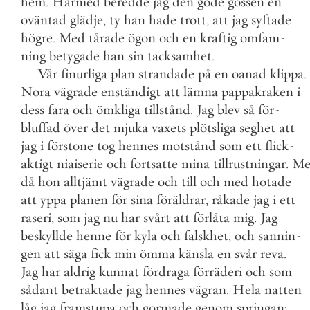
hem
.
Härmed
beredde
jag
den
gode
gossen
en
oväntad
glädje
,
ty
han
hade
trott
,
att
jag
syftade
högre
.
Med
tårade
ögon
och
en
kraftig
omfam
-
ning
betygade
han
sin
tacksamhet
.
Vår
finurliga
plan
strandade
på
en
oanad
klippa
.
Nora
vägrade
enständigt
att
lämna
pappakraken
i
dess
fara
och
ömkliga
tillstånd
.
Jag
blev
så
för
-
bluffad
över
det
mjuka
vaxets
plötsliga
seghet
att
jag
i
förstone
tog
hennes
motstånd
som
ett
flick
-
aktigt
niaiserie
och
fortsatte
mina
tillrustningar
.
Me
då
hon
alltjämt
vägrade
och
till
och
med
hotade
att
yppa
planen
för
sina
föräldrar
,
råkade
jag
i
ett
raseri
,
som
jag
nu
har
svårt
att
förlåta
mig
.
Jag
beskyllde
henne
för
kyla
och
falskhet
,
och
sannin
-
gen
att
säga
fick
min
ömma
känsla
en
svår
reva
.
Jag
har
aldrig
kunnat
fördraga
förräderi
och
som
sådant
betraktade
jag
hennes
vägran
.
Hela
natten
låg
jag
framstupa
och
gormade
genom
springan
;