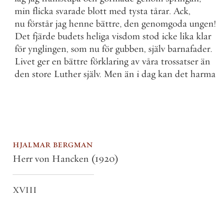
min
flicka
svarade
blott
med
tysta
tårar
.
Ack
,
nu
förstår
jag
henne
bättre
,
den
genomgoda
ungen
!
Det
fjärde
budets
heliga
visdom
stod
icke
lika
klar
för
ynglingen
,
som
nu
för
gubben
,
själv
barnafader
.
Livet
ger
en
bättre
förklaring
av
våra
trossatser
än
den
store
Luther
själv
.
Men
än
i
dag
kan
det
harma
hjalmar bergman
Herr von Hancken
(1920)
XVIII