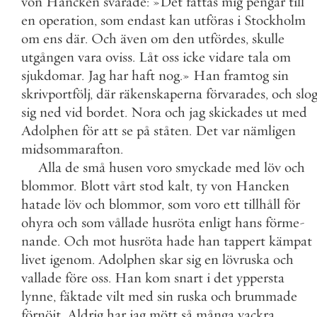
von
Hancken
svarade
:
»
Det
fattas
mig
pengar
till
en
operation
,
som
endast
kan
utföras
i
Stockholm
om
ens
där
.
Och
även
om
den
utfördes
,
skulle
utgången
vara
oviss
.
Låt
oss
icke
vidare
tala
om
sjukdomar
.
Jag
har
haft
nog
.
»
Han
framtog
sin
skrivportfölj
,
där
räkenskaperna
förvarades
,
och
slo
sig
ned
vid
bordet
.
Nora
och
jag
skickades
ut
med
Adolphen
för
att
se
på
ståten
.
Det
var
nämligen
midsommarafton
.
Alla
de
små
husen
voro
smyckade
med
löv
och
blommor
.
Blott
vårt
stod
kalt
,
ty
von
Hancken
hatade
löv
och
blommor
,
som
voro
ett
tillhåll
för
ohyra
och
som
vållade
husröta
enligt
hans
förme
-
nande
.
Och
mot
husröta
hade
han
tappert
kämpat
livet
igenom
.
Adolphen
skar
sig
en
lövruska
och
vallade
före
oss
.
Han
kom
snart
i
det
yppersta
lynne
,
fäktade
vilt
med
sin
ruska
och
brummade
förnöjt
.
Aldrig
har
jag
mött
så
många
vackra