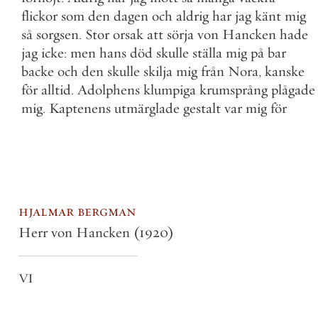
flickor
som
den
dagen
och
aldrig
har
jag
känt
mig
så
sorgsen
.
Stor
orsak
att
sörja
von
Hancken
hade
jag
icke
:
men
hans
död
skulle
ställa
mig
på
bar
backe
och
den
skulle
skilja
mig
från
Nora
,
kanske
för
alltid
.
Adolphens
klumpiga
krumsprång
plågade
mig
.
Kaptenens
utmärglade
gestalt
var
mig
för
hjalmar bergman
Herr von Hancken
(1920)
VI