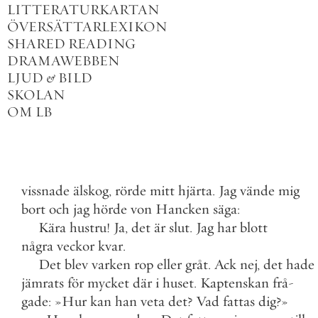
LITTERATURKARTAN
ÖVERSÄTTARLEXIKON
SHARED READING
DRAMAWEBBEN
LJUD
&
BILD
SKOLAN
OM LB
vissnade
älskog
,
rörde
mitt
hjärta
.
Jag
vände
mig
bort
och
jag
hörde
von
Hancken
säga
:
Kära
hustru
!
Ja
,
det
är
slut
.
Jag
har
blott
några
veckor
kvar
.
Det
blev
varken
rop
eller
gråt
.
Ack
nej
,
det
hade
jämrats
för
mycket
där
i
huset
.
Kaptenskan
frå
-
gade
:
»
Hur
kan
han
veta
det
?
Vad
fattas
dig
?
»