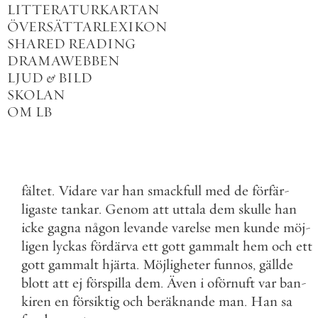
LITTERATURKARTAN
ÖVERSÄTTARLEXIKON
SHARED READING
DRAMAWEBBEN
LJUD
&
BILD
SKOLAN
OM LB
fältet
.
Vidare
var
han
smackfull
med
de
förfär
-
ligaste
tankar
.
Genom
att
uttala
dem
skulle
han
icke
gagna
någon
levande
varelse
men
kunde
möj
-
ligen
lyckas
fördärva
ett
gott
gammalt
hem
och
ett
gott
gammalt
hjärta
.
Möjligheter
funnos
,
gällde
blott
att
ej
förspilla
dem
.
Även
i
oförnuft
var
ban
-
kiren
en
försiktig
och
beräknande
man
.
Han
sa