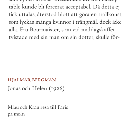
table
kunde
bli
forcerat
acceptabel
.
Då
detta
ej
fick
uttalas
,
återstod
blott
att
göra
en
trollkonst
,
som
lyckas
många
kvinnor
i
trångmål
,
dock
icke
alla
.
Fru
Bourmaister
,
som
vid
middagskaffet
tvistade
med
sin
man
om
sin
dotter
,
skulle
för
-
hjalmar bergman
Jonas och Helen
(1926)
Miau och Krau resa till Paris
på moln