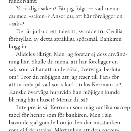
fundersamt
:
Yttra
dig
i
saken
?
Får
jag
fråga
—
vad
menar
du
med
»
saken
»
?
Anser
du
,
att
här
föreligger
en
»
sak
»
?
Det
är
ju
bara
ett
talesätt
,
svarade
fru
Cecilia
,
förbryllad
av
detta
språkliga
spörsmål
.
Bankiren
högg
in
:
Alldeles
riktigt
.
Men
jag
förstår
ej
dess
använd
-
ning
här
.
Skulle
du
mena
,
att
här
föreligger
en
sak
,
som
vi
har
att
undersöka
,
överväga
,
besluta
om
?
Tror
du
möjligen
att
jag
reser
till
Paris
för
att
ta
reda
på
vad
sorts
karl
titulus
Kerrman
är
?
Kanske
överväga
huruvida
han
möjligen
kunde
bli
måg
här
i
huset
?
Menar
du
så
?
Inte
precis
så
.
Kerrman
som
måg
var
lika
oaccep
tabel
för
henne
som
för
bankiren
.
Men
i
sin
bävande
själ
gömde
hon
ju
den
där
misstanken
,
som
ej
fick
uttalas
!
Misstanken
att
den
oaccep
-