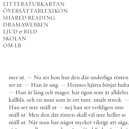
LITTERATURKARTAN
ÖVERSÄTTARLEXIKON
SHARED READING
DRAMAWEBBEN
LJUD
&
BILD
SKOLAN
OM LB
mer
ut
.
—
Nu
ser
hon
hur
den
där
underliga
rösten
ser
ut
.
—
Han
är
ung
.
—
Hennes
hjärta
börjar
bult
—
Han
är
lång
och
mager
,
har
ögon
som
är
alldeles
kallblå
,
och
en
mun
som
är
ett
tunt
,
smalt
streck
.
—
Han
ser
inte
snäll
ut
—
nej
han
ser
verkligen
inte
snäll
ut
.
Men
den
där
rösten
skall
väl
inte
heller
se
snäll
ut
.
När
man
har
något
mycket
viktigt
att
säga
,