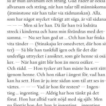
så
är
man
allvarsam
och
sträng
.
Gud
Fader
är
också
allvarsam
och
sträng
,
när
han
talar
till
människorna
(
åtminstone
när
han
talar
via
rådmanskan
)
.
Alla
,
som
har
något
mycket
viktigt
att
säga
,
är
väl
sådana
—
—
—
Men
så
ler
han
.
Då
får
han
två
lodräta
streck
i
kinderna
och
hans
min
förändras
med
det
-
samma
.
—
Nu
ser
han
god
ut
.
.
.
Och
han
har
friska
vita
tänder
—
(
Stinakajsa
ler
omedvetet
,
där
hon
si
ter
)
—
Så
blir
han
tankfull
igen
och
får
det
där
underliga
uttrycket
i
ansiktet
,
som
gör
henne
så
osä
ker
.
—
När
han
gått
blir
hon
än
mera
osäker
.
—
Och
rädd
.
—
Hon
tycker
att
han
måste
ha
sett
rätt
igenom
henne
.
Och
hon
råkar
i
ångest
för
,
vad
han
kan
ha
sett
.
Hon
är
ju
inte
sådan
som
tål
att
ses
in
-
värtes
.
—
—
—
Vad
är
hon
för
resten
?
—
Ingen
-
ting
.
.
.
ingenting
.
—
Aldrig
har
hon
tänkt
på
det
förut
.
Hon
har
alltid
varit
nöjd
med
sig
själv
.
Men
nu
förstår
hon
det
:
hon
är
ingenting
.
.
.
ingenting
.