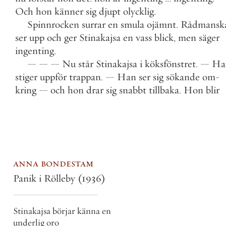
Och
hon
känner
sig
djupt
olycklig
.
Spinnrocken
surrar
en
smula
ojämnt
.
Rådmansk
ser
upp
och
ger
Stinakajsa
en
vass
blick
,
men
säger
ingenting
.
—
—
—
Nu
står
Stinakajsa
i
köksfönstret
.
—
Ha
stiger
uppför
trappan
.
—
Han
ser
sig
sökande
om
-
kring
—
och
hon
drar
sig
snabbt
tillbaka
.
Hon
blir
anna bondestam
Panik i Rölleby
(1936)
Stinakajsa börjar känna en
underlig oro