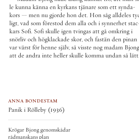
le
kunna
känna
en
kyrkans
tjänare
som
ett
synda
-
kors
—
men
nu
gjorde
hon
det
.
Hon
såg
alldeles
ty
ligt
,
vad
som
förestod
dem
alla
och
i
synnerhet
stac
kars
Sofi
.
Sofi
skulle
igen
tvingas
att
gå
omkring
i
snörliv
och
högklackade
skor
,
och
fastän
den
pinan
var
värst
för
henne
själv
,
så
visste
nog
madam
Bjon
att
de
andra
inte
heller
skulle
komma
undan
så
lätt
anna bondestam
Panik i Rölleby
(1936)
Krögar Bjong genomskådar
rådmanskans plan