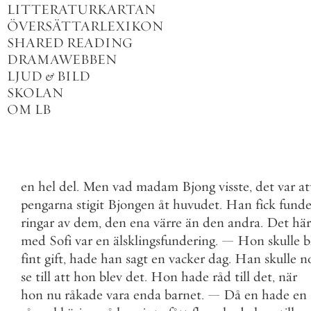
LITTERATURKARTAN
ÖVERSÄTTARLEXIKON
SHARED READING
DRAMAWEBBEN
LJUD
&
BILD
SKOLAN
OM LB
en
hel
del
.
Men
vad
madam
Bjong
visste
,
det
var
at
pengarna
stigit
Bjongen
åt
huvudet
.
Han
fick
fund
ringar
av
dem
,
den
ena
värre
än
den
andra
.
Det
här
med
Sofi
var
en
älsklingsfundering
.
—
Hon
skulle
b
fint
gift
,
hade
han
sagt
en
vacker
dag
.
Han
skulle
n
se
till
att
hon
blev
det
.
Hon
hade
råd
till
det
,
när
hon
nu
råkade
vara
enda
barnet
.
—
Då
en
hade
en