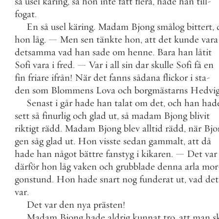
så
usel
käring
,
så
hon
inte
fått
flera
,
hade
han
till
-
fogat
.
En
så
usel
käring
.
Madam
Bjong
smålog
bittert
,
hon
låg
.
—
Men
sen
tänkte
hon
,
att
det
kunde
vara
detsamma
vad
han
sade
om
henne
.
Bara
han
låtit
Sofi
vara
i
fred
.
—
Var
i
all
sin
dar
skulle
Sofi
få
en
fin
friare
ifrån
!
När
det
fanns
sådana
flickor
i
sta
-
den
som
Blommens
Lova
och
borgmästarns
Hedvi
Senast
i
går
hade
han
talat
om
det
,
och
han
had
sett
så
finurlig
och
glad
ut
,
så
madam
Bjong
blivit
riktigt
rädd
.
Madam
Bjong
blev
alltid
rädd
,
när
Bjo
gen
såg
glad
ut
.
Hon
visste
sedan
gammalt
,
att
då
hade
han
något
bättre
fanstyg
i
kikaren
.
—
Det
var
därför
hon
låg
vaken
och
grubblade
denna
arla
mor
gonstund
.
Hon
hade
snart
nog
funderat
ut
,
vad
det
var
.
Det
var
den
nya
prästen
!
Madam
Bjong
hade
aldrig
kunnat
tro
,
att
man
s