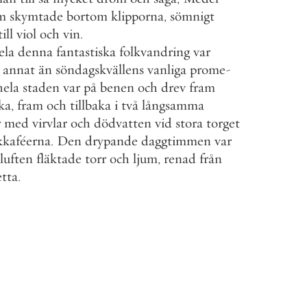
m
skymtade
bortom
klipporna
,
sömnigt
till
viol
och
vin
.
ela
denna
fantastiska
folkvandring
var
annat
än
söndagskvällens
vanliga
prome
-
hela
staden
var
på
benen
och
drev
fram
aka
,
fram
och
tillbaka
i
två
långsamma
r
med
virvlar
och
dödvatten
vid
stora
torget
kkaféerna
.
Den
drypande
daggtimmen
var
luften
fläktade
torr
och
ljum
,
renad
från
etta
.