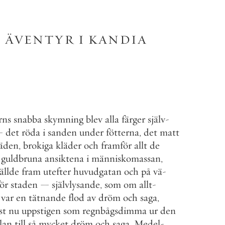
ÄVENTYR
I
KANDIA
rns
snabba
skymning
blev
alla
färger
själv
-
—
det
röda
i
sanden
under
fötterna
,
det
matt
räden
,
brokiga
kläder
och
framför
allt
de
guldbruna
ansiktena
i
människomassan
,
ällde
fram
utefter
huvudgatan
och
på
vä
-
ör
staden
—
självlysande
,
som
om
allt
-
var
en
tätnande
flod
av
dröm
och
saga
,
st
nu
uppstigen
som
regnbågsdimma
ur
den
lan
till
så
mycket
dröm
och
saga
,
Medel
-