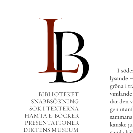
I
söde
lysande
gröna
i
t
vimlande
BIBLIOTEKET
SNABBSÖKNING
där
den
v
SÖK I TEXTERNA
gen
utanf
HÄMTA E-BÖCKER
sammans
PRESENTATIONER
kanske
ju
DIKTENS MUSEUM
gamla
käl