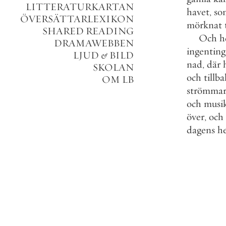
LITTERATURKARTAN
havet
,
so
ÖVERSÄTTARLEXIKON
mörknat
SHARED READING
Och
h
DRAMAWEBBEN
ingenting
LJUD
&
BILD
nad
,
där
SKOLAN
och
tillb
OM LB
strömma
och
musi
över
,
och
dagens
h