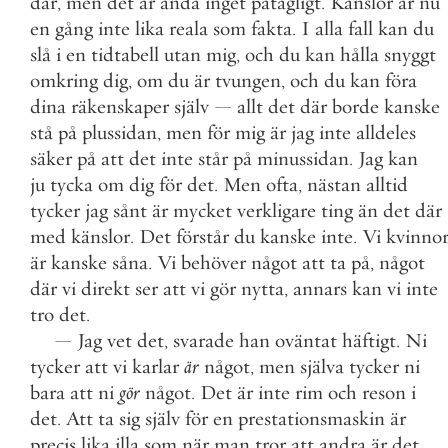
där
,
men
det
är
ändå
inget
påtagligt
.
Känslor
är
nu
en
gång
inte
lika
reala
som
fakta
.
I
alla
fall
kan
du
slå
i
en
tidtabell
utan
mig
,
och
du
kan
hålla
snyggt
omkring
dig
,
om
du
är
tvungen
,
och
du
kan
föra
dina
räkenskaper
själv
—
allt
det
där
borde
kanske
stå
på
plussidan
,
men
för
mig
är
jag
inte
alldeles
säker
på
att
det
inte
står
på
minussidan
.
Jag
kan
ju
tycka
om
dig
för
det
.
Men
ofta
,
nästan
alltid
tycker
jag
sånt
är
mycket
verkligare
ting
än
det
där
med
känslor
.
Det
förstår
du
kanske
inte
.
Vi
kvinno
är
kanske
såna
.
Vi
behöver
något
att
ta
på
,
något
där
vi
direkt
ser
att
vi
gör
nytta
,
annars
kan
vi
inte
tro
det
.
—
Jag
vet
det
,
svarade
han
oväntat
häftigt
.
Ni
tycker
att
vi
karlar
är
något
,
men
själva
tycker
ni
bara
att
ni
gör
något
.
Det
är
inte
rim
och
reson
i
det
.
Att
ta
sig
själv
för
en
prestationsmaskin
är
precis
lika
illa
som
när
man
tror
att
andra
är
det
.