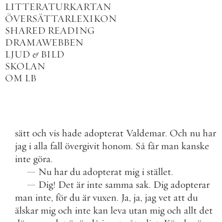
LITTERATURKARTAN
ÖVERSÄTTARLEXIKON
SHARED READING
DRAMAWEBBEN
LJUD
&
BILD
SKOLAN
OM LB
sätt
och
vis
hade
adopterat
Valdemar
.
Och
nu
har
jag
i
alla
fall
övergivit
honom
.
Så
får
man
kanske
inte
göra
.
—
Nu
har
du
adopterat
mig
i
stället
.
—
Dig
!
Det
är
inte
samma
sak
.
Dig
adopterar
man
inte
,
för
du
är
vuxen
.
Ja
,
ja
,
jag
vet
att
du
älskar
mig
och
inte
kan
leva
utan
mig
och
allt
det