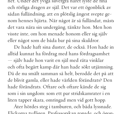
het
.
Under
det
yviga
silvergrå
håret
lyste
de
fina
och
rörliga
dragen
av
själ
.
Det
var
ett
ögonblick
av
sådan
fulländning
,
att
en
plötslig
ångest
svepte
ge
-
nom
hennes
hjärta
.
När
något
är
så
fulländat
,
måst
det
vara
nära
sin
undergång
,
tänkte
hon
.
Men
hon
visste
inte
,
om
hon
menade
honom
eller
sig
själv
eller
något
som
de
båda
bar
på
sina
skuldror
.
De
hade
haft
sina
duster
,
de
också
.
Hon
hade
in
alltid
kunnat
ha
fördrag
med
hans
fördragsamhet
—
själv
hade
hon
varit
en
själ
med
räta
vinklar
och
ofta
begärt
kamp
där
han
hade
sökt
utjämning
.
Då
de
nu
smält
samman
så
helt
,
berodde
det
på
att
de
blivit
gamla
,
eller
hade
världen
förändrats
?
Den
hade
förändrats
.
Oftare
och
oftare
kände
de
sig
som
i
sin
ungdom
:
som
ett
par
stridskamrater
i
en
liten
tapper
skara
,
omringad
men
vid
gott
hopp
.
Åter
hördes
steg
i
tamburen
,
och
båda
lyssnade
.
Flickorna
tydligen
.
Professorskan
ropade
,
och
ögon