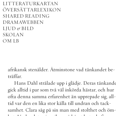
LITTERATURKARTAN
ÖVERSÄTTARLEXIKON
SHARED READING
DRAMAWEBBEN
LJUD
&
BILD
SKOLAN
OM LB
afrikansk
stenålder
.
Åtminstone
vad
tänkandet
be
-
träffar
.
Hans
Dahl
strålade
upp
i
glädje
.
Deras
tänkand
gick
alltid
i
par
som
två
väl
inkörda
hästar
,
och
hur
ofta
denna
samma
erfarenhet
än
upprepade
sig
,
all
-
tid
var
den
en
lika
stor
källa
till
undran
och
tack
-
samhet
.
Clara
såg
på
sin
man
med
stolthet
och
öm
-