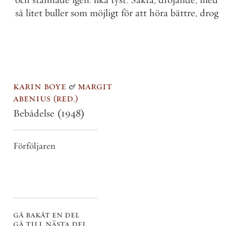
så
litet
buller
som
möjligt
för
att
höra
bättre
,
drog
karin boye
&
margit
abenius
red.
Bebådelse
(1948)
Förföljaren
gå bakåt en del
gå till nästa del