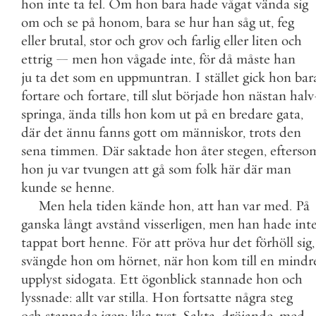
hon
inte
ta
fel
.
Om
hon
bara
hade
vågat
vända
sig
om
och
se
på
honom
,
bara
se
hur
han
såg
ut
,
feg
eller
brutal
,
stor
och
grov
och
farlig
eller
liten
och
ettrig
—
men
hon
vågade
inte
,
för
då
måste
han
ju
ta
det
som
en
uppmuntran
.
I
stället
gick
hon
bar
fortare
och
fortare
,
till
slut
började
hon
nästan
halv
springa
,
ända
tills
hon
kom
ut
på
en
bredare
gata
,
där
det
ännu
fanns
gott
om
människor
,
trots
den
sena
timmen
.
Där
saktade
hon
åter
stegen
,
efterso
hon
ju
var
tvungen
att
gå
som
folk
här
där
man
kunde
se
henne
.
Men
hela
tiden
kände
hon
,
att
han
var
med
.
På
ganska
långt
avstånd
visserligen
,
men
han
hade
int
tappat
bort
henne
.
För
att
pröva
hur
det
förhöll
sig
,
svängde
hon
om
hörnet
,
när
hon
kom
till
en
mindr
upplyst
sidogata
.
Ett
ögonblick
stannade
hon
och
lyssnade
:
allt
var
stilla
.
Hon
fortsatte
några
steg
och
stannade
igen
:
lika
tyst
.
Sakta
,
dröjande
,
med