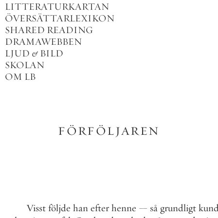
LITTERATURKARTAN
ÖVERSÄTTARLEXIKON
SHARED READING
DRAMAWEBBEN
LJUD
&
BILD
SKOLAN
OM LB
FÖRFÖLJAREN
Visst
följde
han
efter
henne
—
så
grundligt
kun