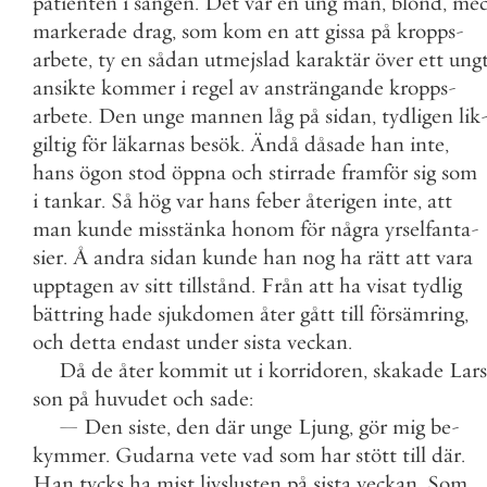
patienten
i
sängen
.
Det
var
en
ung
man
,
blond
,
me
markerade
drag
,
som
kom
en
att
gissa
på
kropps
-
arbete
,
ty
en
sådan
utmejslad
karaktär
över
ett
ung
ansikte
kommer
i
regel
av
ansträngande
kropps
-
arbete
.
Den
unge
mannen
låg
på
sidan
,
tydligen
lik
giltig
för
läkarnas
besök
.
Ändå
dåsade
han
inte
,
hans
ögon
stod
öppna
och
stirrade
framför
sig
som
i
tankar
.
Så
hög
var
hans
feber
återigen
inte
,
att
man
kunde
misstänka
honom
för
några
yrselfanta
-
sier
.
Å
andra
sidan
kunde
han
nog
ha
rätt
att
vara
upptagen
av
sitt
tillstånd
.
Från
att
ha
visat
tydlig
bättring
hade
sjukdomen
åter
gått
till
försämring
,
och
detta
endast
under
sista
veckan
.
Då
de
åter
kommit
ut
i
korridoren
,
skakade
Lars
son
på
huvudet
och
sade
:
—
Den
siste
,
den
där
unge
Ljung
,
gör
mig
be
-
kymmer
.
Gudarna
vete
vad
som
har
stött
till
där
.
Han
tycks
ha
mist
livslusten
på
sista
veckan
.
Som