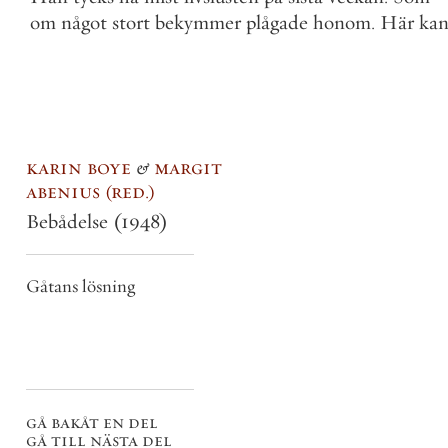
om
något
stort
bekymmer
plågade
honom
.
Här
ka
karin boye
&
margit
abenius
red.
Bebådelse
(1948)
Gåtans lösning
gå bakåt en del
gå till nästa del