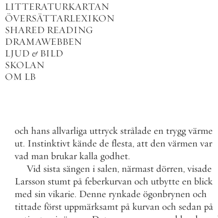
LITTERATURKARTAN
ÖVERSÄTTARLEXIKON
SHARED READING
DRAMAWEBBEN
LJUD
&
BILD
SKOLAN
OM LB
och
hans
allvarliga
uttryck
strålade
en
trygg
värme
ut
.
Instinktivt
kände
de
flesta
,
att
den
värmen
var
vad
man
brukar
kalla
godhet
.
Vid
sista
sängen
i
salen
,
närmast
dörren
,
visade
Larsson
stumt
på
feberkurvan
och
utbytte
en
blick
med
sin
vikarie
.
Denne
rynkade
ögonbrynen
och
tittade
först
uppmärksamt
på
kurvan
och
sedan
på