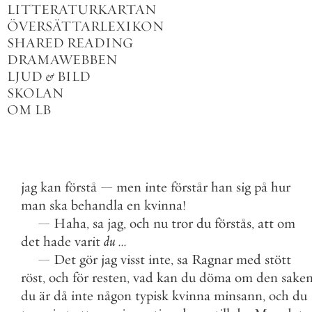
LITTERATURKARTAN
ÖVERSÄTTARLEXIKON
SHARED READING
DRAMAWEBBEN
LJUD
&
BILD
SKOLAN
OM LB
jag
kan
förstå
—
men
inte
förstår
han
sig
på
hur
man
ska
behandla
en
kvinna
!
—
Haha
,
sa
jag
,
och
nu
tror
du
förstås
,
att
om
det
hade
varit
du
.
.
.
—
Det
gör
jag
visst
inte
,
sa
Ragnar
med
stött
röst
,
och
för
resten
,
vad
kan
du
döma
om
den
sake
du
är
då
inte
någon
typisk
kvinna
minsann
,
och
du