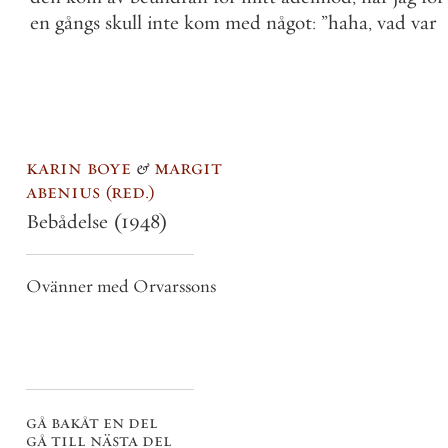
en
gångs
skull
inte
kom
med
något
:
”
haha
,
vad
var
karin boye
&
margit
abenius
red.
Bebådelse
(1948)
Ovänner med Orvarssons
gå bakåt en del
gå till nästa del