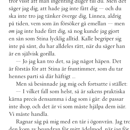
tror
visst
att
man
ingenting
duger
till
du
.
Men
det
säger
jag
dig
,
att
hade
jag
inte
fått
dig
—
och
du
ska
inte
tro
jag
tänker
överge
dig
,
Linnea
,
aldrig
på
tiden
,
vem
som
än
försöker
gå
emellan
—
men
om
jag
inte
hade
fått
dig
,
så
nog
kunde
jag
gjort
en
sån
som
Stina
lycklig
alltid
.
Kalle
begriper
sig
inte
på
sånt
,
du
har
alldeles
rätt
,
när
du
säger
han
är
en
självisk
gorilla
.
—
Jo
jag
kan
tro
det
,
sa
jag
något
häpen
.
Det
är
förstås
för
att
Stina
är
fruntimmer
,
som
du
tar
hennes
parti
så
där
häftigt
.
.
.
Men
så
besinnade
jag
mig
och
fortsatte
i
stället
:
—
I
vilket
fall
som
helst
,
så
är
sakens
praktiska
kärna
precis
densamma
i
dag
som
i
går
:
de
passar
inte
ihop
,
och
det
är
vi
som
måste
hjälpa
dem
isär
.
Vi
måste
handla
.
Ragnar
såg
på
mig
med
en
tår
i
ögonvrån
.
Jag
tr
den
kom
av
beundran
för
mitt
ädelmod
,
när
jag
för